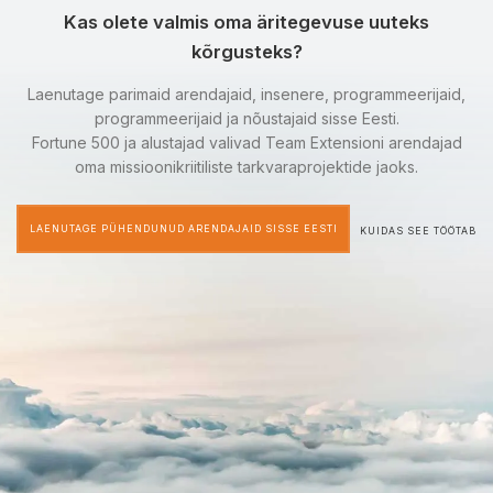
Kas olete valmis oma äritegevuse uuteks
kõrgusteks?
Laenutage parimaid arendajaid, insenere, programmeerijaid,
programmeerijaid ja nõustajaid sisse Eesti.
Fortune 500 ja alustajad valivad Team Extensioni arendajad
oma missioonikriitiliste tarkvaraprojektide jaoks.
LAENUTAGE PÜHENDUNUD ARENDAJAID SISSE EESTI
KUIDAS SEE TÖÖTAB