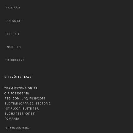
KARJÄÄR
PRESS KIT
LOGO KIT
INSIGHTS
SAIDIKAART
ETTEVÕTTE TEAVE
TEAM EXTENSION SRL
CIF RO35062448
REG. COM. J40/11836/2015
BLD TIMIȘOARA 26, SECTOR 6,
1ST FLOOR, SUITE 127,
BUCHAREST
,
061331
ROMANIA
+1 650 297 6550