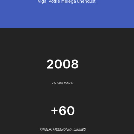
viga, võtke meiega ühendust.
2008
ESTABLISHED
+60
KIRGLIK MEESKONNA LIIKMED