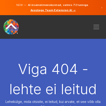
NEW —
AI insenerimeeskonnad, valmis 72 tunniga.
×
Avastage Team Extension AI →
Eesti
Inglise
MEIST
EKSPERTIIS
KUIDAS SEE TÖÖTAB
KARJÄÄR
Viga 404 -
PALKAMA
EESTI
lehte ei leitud
ET
ALUSTAMA
Lehekülge, mida otsisite, ei leitud, kui arvate, et see võib olla