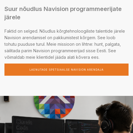
Suur nõudlus Navision programmeerijate
järele
Faktid on selged. Nõudlus kõrgtehnoloogiliste talentide järele
Navision arendamisel on pakkumistest kõrgem. See loob
tohutu puuduse turul. Meie missioon on lihtne: hunt, palgata,
säilitada parim Navision programmeerijad sisse Eesti. See
võimaldab meie klientidel jääda alati kõvera ees.
LAENUTAGE SPETSIAALSE NAVISION ARENDAJA