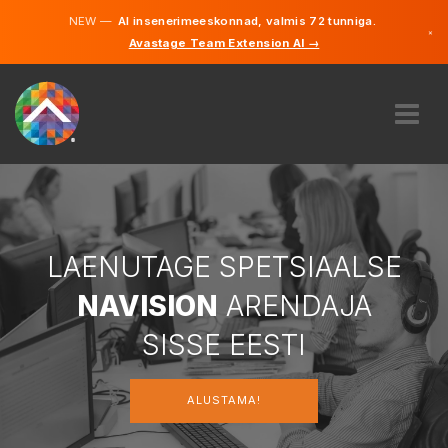
NEW —
AI insenerimeeskonnad, valmis 72 tunniga.
×
Avastage Team Extension AI →
Eesti
Inglise
MEIST
EKSPERTIIS
KUIDAS SEE TÖÖTAB
KARJÄÄR
LAENUTAGE SPETSIAALSE
PALKAMA
NAVISION
ARENDAJA
EESTI
SISSE EESTI
ET
ALUSTAMA!
ALUSTAMA