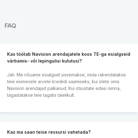
FAQ
Kas töötab Navision arendajatele koos TE-ga esialgseid
värbamis- või lepingulisi kulutusi?
Jah. Me nõuame esialgset sissemakse, mida rakendatakse
teie esimesele arvele krediidi saamiseks, kui olete oma
Navision arendajad palkanud. Kui otsustate edasi minna,
tagastatakse teie tagatis täielikult.
Kas ma saan teise ressursi vahetada?