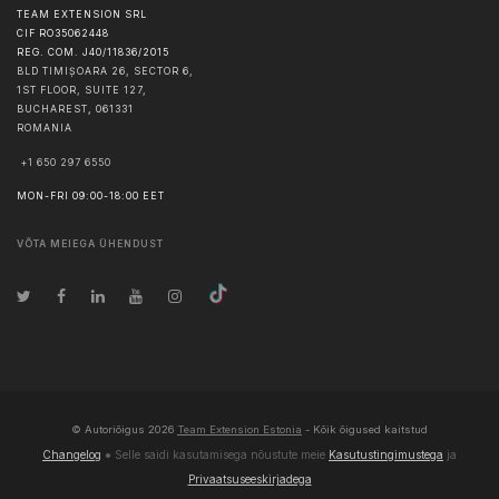
TEAM EXTENSION SRL
CIF RO35062448
REG. COM. J40/11836/2015
BLD TIMIȘOARA 26, SECTOR 6,
1ST FLOOR, SUITE 127,
BUCHAREST
,
061331
ROMANIA
+1 650 297 6550
MON-FRI 09:00-18:00 EET
VÕTA MEIEGA ÜHENDUST
© Autoriõigus
2026
Team Extension Estonia
- Kõik õigused kaitstud
Changelog
● Selle saidi kasutamisega nõustute meie
Kasutustingimustega
ja
Privaatsuseeskirjadega