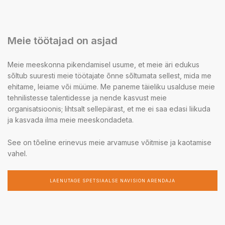
Meie töötajad on asjad
Meie meeskonna pikendamisel usume, et meie äri edukus
sõltub suuresti meie töötajate õnne sõltumata sellest, mida me
ehitame, leiame või müüme. Me paneme täieliku usalduse meie
tehnilistesse talentidesse ja nende kasvust meie
organisatsioonis; lihtsalt sellepärast, et me ei saa edasi liikuda
ja kasvada ilma meie meeskondadeta.
See on tõeline erinevus meie arvamuse võitmise ja kaotamise
vahel.
LAENUTAGE SPETSIAALSE NAVISION ARENDAJA