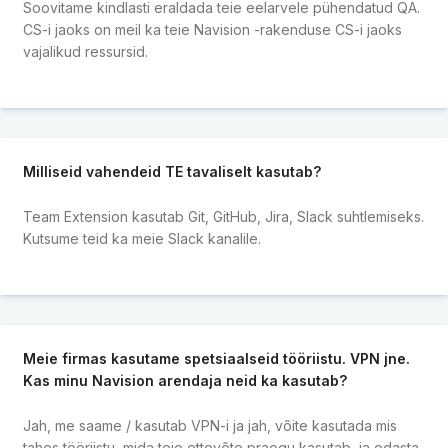
Soovitame kindlasti eraldada teie eelarvele pühendatud QA.
CS-i jaoks on meil ka teie Navision -rakenduse CS-i jaoks
vajalikud ressursid.
Milliseid vahendeid TE tavaliselt kasutab?
Team Extension kasutab Git, GitHub, Jira, Slack suhtlemiseks.
Kutsume teid ka meie Slack kanalile.
Meie firmas kasutame spetsiaalseid tööriistu. VPN jne.
Kas minu Navision arendaja neid ka kasutab?
Jah, me saame / kasutab VPN-i ja jah, võite kasutada mis
tahes tööriistu, mida teie ettevõte praegu kasutab, ja edasta