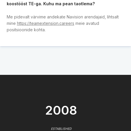
koostööst TE-ga. Kuhu ma pean taotlema?
Me pidevalt värvime andekate Navision arendajaid, lihtsalt
mine
https://teamextension.careers
meie avatud
positsioonide kohta.
2008
ESTABLISHED