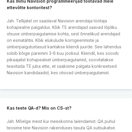
Kas minu Navision programmeerijad töötavad meie
ettevõtte kontoritest?
Jah. Tellijatel on saadaval Navision arendaja töötaja
kohapealne paigaldus. Kõik TE arendajad saavad lõpliku
otsuse ümberpaigutamise kohta, sest õnnelikud arendajad
on esmatähtis. Kõik elukulude korrigeerimiste ja
ümberpaigutustasud kantakse kliendi juurde. See lahendus
sobib kõige paremini 3-6 kuu jooksul. Kliendil, kes soovib
pikaajalist kohapealset ümberpaigutamist, soovitatakse
teavitada TE juba ette, et saaksime palgata konkreetsed
Navision kandidaadid, kes otsivad ümberpaigutamist.
Kas teete QA-d? Mis on CS-st?
Jah. Mõelge meist kui meeskonna laiendamist. QA puhul
teosime teie Navision rakenduses tasuta QA suitsukatse.