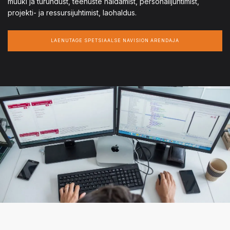
müüki ja turundust, teenuste haldamist, personalijuhtimist,
projekti- ja ressursijuhtimist, laohaldus.
LAENUTAGE SPETSIAALSE NAVISION ARENDAJA