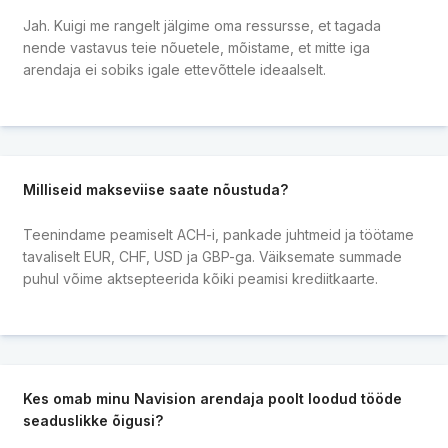
Jah. Kuigi me rangelt jälgime oma ressursse, et tagada
nende vastavus teie nõuetele, mõistame, et mitte iga
arendaja ei sobiks igale ettevõttele ideaalselt.
Milliseid makseviise saate nõustuda?
Teenindame peamiselt ACH-i, pankade juhtmeid ja töötame
tavaliselt EUR, CHF, USD ja GBP-ga. Väiksemate summade
puhul võime aktsepteerida kõiki peamisi krediitkaarte.
Kes omab minu Navision arendaja poolt loodud tööde
seaduslikke õigusi?