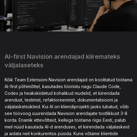
AI-first Navision arendajad kiiremateks
väljalaseteks
Kõik Team Extensioni Navision arendajad on koolitatud töötama
AI-first põhimõttel, kasutades tööriistu nagu Claude Code,
Codex ja heakskiidetud kohalikud mudelid, et kiirendada
arendust, testimist, refaktoreerimist, dokumentatsiooni ja
väljalasketsükleid. Kui AI on kliendiprojekti jaoks lubatud, võib
see töövoog suurendada Navision arendajate tootlikkust 3-8
korda. Enamik ettevõtteid, kellega töötame riigis Eesti, palub
meil nüüd kasutada AI-d arenduses, et kiirendada väljalaskeid
ja aidata neil konkurentsis püsida. Kuna võtame klientide