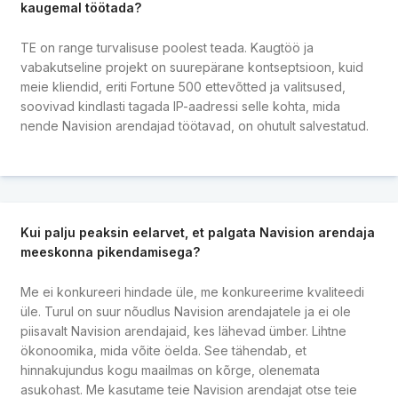
kaugemal töötada?
TE on range turvalisuse poolest teada. Kaugtöö ja
vabakutseline projekt on suurepärane kontseptsioon, kuid
meie kliendid, eriti Fortune 500 ettevõtted ja valitsused,
soovivad kindlasti tagada IP-aadressi selle kohta, mida
nende Navision arendajad töötavad, on ohutult salvestatud.
Kui palju peaksin eelarvet, et palgata Navision arendaja
meeskonna pikendamisega?
Me ei konkureeri hindade üle, me konkureerime kvaliteedi
üle. Turul on suur nõudlus Navision arendajatele ja ei ole
piisavalt Navision arendajaid, kes lähevad ümber. Lihtne
ökonoomika, mida võite öelda. See tähendab, et
hinnakujundus kogu maailmas on kõrge, olenemata
asukohast. Me kasutame teie Navision arendajat otse teie