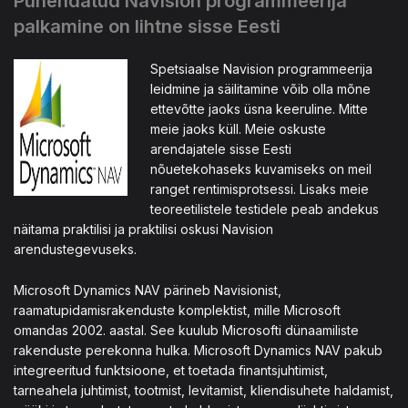
Pühendatud Navision programmeerija
palkamine on lihtne sisse Eesti
Spetsiaalse Navision programmeerija
leidmine ja säilitamine võib olla mõne
ettevõtte jaoks üsna keeruline. Mitte
meie jaoks küll. Meie oskuste
arendajatele sisse Eesti
nõuetekohaseks kuvamiseks on meil
ranget rentimisprotsessi. Lisaks meie
teoreetilistele testidele peab andekus
näitama praktilisi ja praktilisi oskusi Navision
arendustegevuseks.
Microsoft Dynamics NAV pärineb Navisionist,
raamatupidamisrakenduste komplektist, mille Microsoft
omandas 2002. aastal. See kuulub Microsofti dünaamiliste
rakenduste perekonna hulka. Microsoft Dynamics NAV pakub
integreeritud funktsioone, et toetada finantsjuhtimist,
tarneahela juhtimist, tootmist, levitamist, kliendisuhete haldamist,