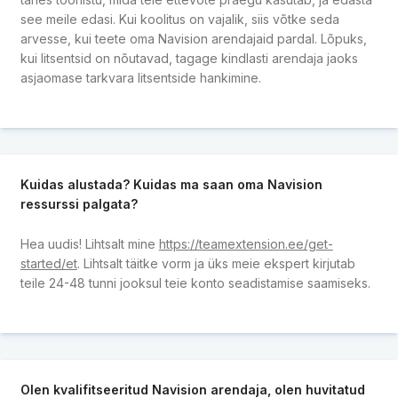
see meile edasi. Kui koolitus on vajalik, siis võtke seda
arvesse, kui teete oma Navision arendajaid pardal. Lõpuks,
kui litsentsid on nõutavad, tagage kindlasti arendaja jaoks
asjaomase tarkvara litsentside hankimine.
Kuidas alustada? Kuidas ma saan oma Navision
ressurssi palgata?
Hea uudis! Lihtsalt mine
https://teamextension.ee/get-
started/et
. Lihtsalt täitke vorm ja üks meie ekspert kirjutab
teile 24-48 tunni jooksul teie konto seadistamise saamiseks.
Olen kvalifitseeritud Navision arendaja, olen huvitatud