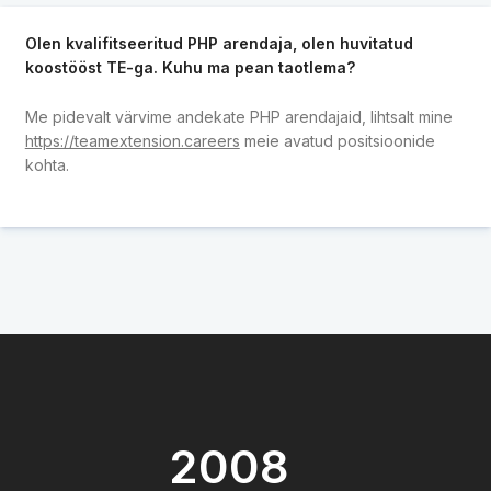
Olen kvalifitseeritud PHP arendaja, olen huvitatud
koostööst TE-ga. Kuhu ma pean taotlema?
Me pidevalt värvime andekate PHP arendajaid, lihtsalt mine
https://teamextension.careers
meie avatud positsioonide
kohta.
2008