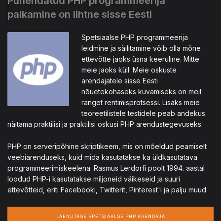
Pühendatud PHP programmeerija
palkamine on lihtne sisse Eesti
Spetsiaalse PHP programmeerija
leidmine ja säilitamine võib olla mõne
ettevõtte jaoks üsna keeruline. Mitte
meie jaoks küll. Meie oskuste
arendajatele sisse Eesti
nõuetekohaseks kuvamiseks on meil
ranget rentimisprotsessi. Lisaks meie
teoreetilistele testidele peab andekus
näitama praktilisi ja praktilisi oskusi PHP arendustegevuseks.
PHP on serveripõhine skriptikeem, mis on mõeldud peamiselt
veebiarenduseks, kuid mida kasutatakse ka üldkasutatava
programmeerimiskeelena. Rasmus Lerdorfi poolt 1994. aastal
loodud PHP-i kasutatakse miljoneid väikeseid ja suuri
ettevõtteid, eriti Facebooki, Twitterit, Pinterest'i ja palju muud.
LAENUTAGE SPETSIAALSE PHP ARENDAJA