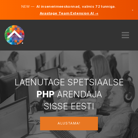
NEW —
AI insenerimeeskonnad, valmis 72 tunniga.
×
Avastage Team Extension AI →
Eesti
Inglise
MEIST
EKSPERTIIS
KUIDAS SEE TÖÖTAB
KARJÄÄR
LAENUTAGE SPETSIAALSE
PALKAMA
PHP
ARENDAJA
EESTI
SISSE EESTI
ET
ALUSTAMA!
ALUSTAMA