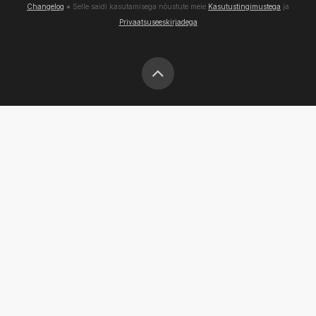
Changelog
● Selle saidi kasutamisega nõustute meie
Kasutustingimustega
ja
Privaatsuseeskirjadega