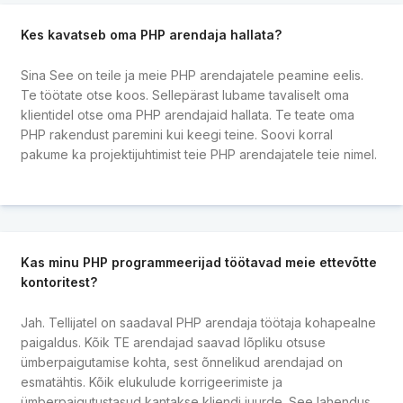
Kes kavatseb oma PHP arendaja hallata?
Sina See on teile ja meie PHP arendajatele peamine eelis.
Te töötate otse koos. Sellepärast lubame tavaliselt oma
klientidel otse oma PHP arendajaid hallata. Te teate oma
PHP rakendust paremini kui keegi teine. Soovi korral
pakume ka projektijuhtimist teie PHP arendajatele teie nimel.
Kas minu PHP programmeerijad töötavad meie ettevõtte
kontoritest?
Jah. Tellijatel on saadaval PHP arendaja töötaja kohapealne
paigaldus. Kõik TE arendajad saavad lõpliku otsuse
ümberpaigutamise kohta, sest õnnelikud arendajad on
esmatähtis. Kõik elukulude korrigeerimiste ja
ümberpaigutustasud kantakse kliendi juurde. See lahendus