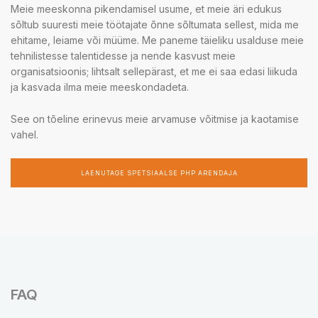
Meie meeskonna pikendamisel usume, et meie äri edukus
sõltub suuresti meie töötajate õnne sõltumata sellest, mida me
ehitame, leiame või müüme. Me paneme täieliku usalduse meie
tehnilistesse talentidesse ja nende kasvust meie
organisatsioonis; lihtsalt sellepärast, et me ei saa edasi liikuda
ja kasvada ilma meie meeskondadeta.
See on tõeline erinevus meie arvamuse võitmise ja kaotamise
vahel.
LAENUTAGE SPETSIAALSE PHP ARENDAJA
FAQ