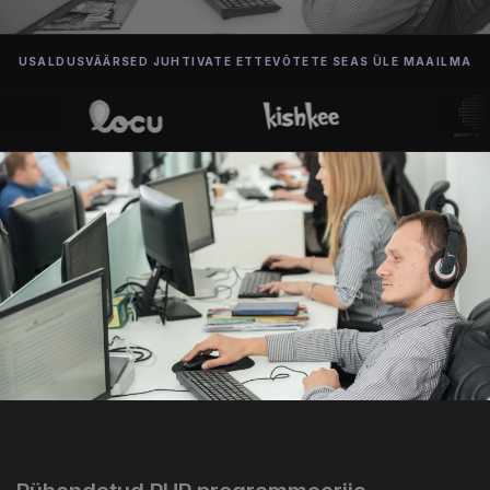
USALDUSVÄÄRSED JUHTIVATE ETTEVÕTETE SEAS ÜLE MAAILMA