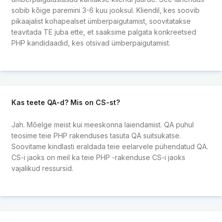
sobib kõige paremini 3-6 kuu jooksul. Kliendil, kes soovib
pikaajalist kohapealset ümberpaigutamist, soovitatakse
teavitada TE juba ette, et saaksime palgata konkreetsed
PHP kandidaadid, kes otsivad ümberpaigutamist.
Kas teete QA-d? Mis on CS-st?
Jah. Mõelge meist kui meeskonna laiendamist. QA puhul
teosime teie PHP rakenduses tasuta QA suitsukatse.
Soovitame kindlasti eraldada teie eelarvele pühendatud QA.
CS-i jaoks on meil ka teie PHP -rakenduse CS-i jaoks
vajalikud ressursid.