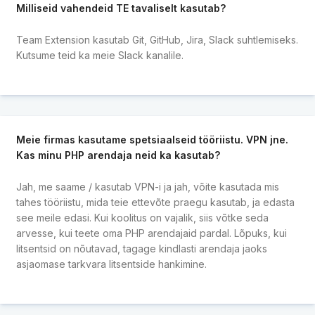
Milliseid vahendeid TE tavaliselt kasutab?
Team Extension kasutab Git, GitHub, Jira, Slack suhtlemiseks.
Kutsume teid ka meie Slack kanalile.
Meie firmas kasutame spetsiaalseid tööriistu. VPN jne.
Kas minu PHP arendaja neid ka kasutab?
Jah, me saame / kasutab VPN-i ja jah, võite kasutada mis
tahes tööriistu, mida teie ettevõte praegu kasutab, ja edasta
see meile edasi. Kui koolitus on vajalik, siis võtke seda
arvesse, kui teete oma PHP arendajaid pardal. Lõpuks, kui
litsentsid on nõutavad, tagage kindlasti arendaja jaoks
asjaomase tarkvara litsentside hankimine.