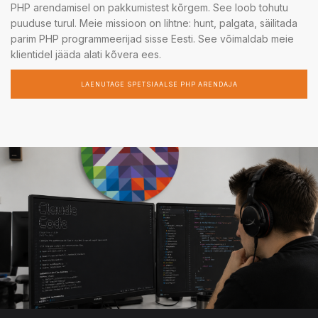
PHP arendamisel on pakkumistest kõrgem. See loob tohutu
puuduse turul. Meie missioon on lihtne: hunt, palgata, säilitada
parim PHP programmeerijad sisse Eesti. See võimaldab meie
klientidel jääda alati kõvera ees.
LAENUTAGE SPETSIAALSE PHP ARENDAJA