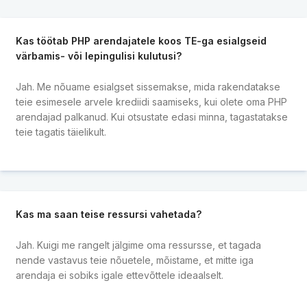
Kas töötab PHP arendajatele koos TE-ga esialgseid
värbamis- või lepingulisi kulutusi?
Jah. Me nõuame esialgset sissemakse, mida rakendatakse
teie esimesele arvele krediidi saamiseks, kui olete oma PHP
arendajad palkanud. Kui otsustate edasi minna, tagastatakse
teie tagatis täielikult.
Kas ma saan teise ressursi vahetada?
Jah. Kuigi me rangelt jälgime oma ressursse, et tagada
nende vastavus teie nõuetele, mõistame, et mitte iga
arendaja ei sobiks igale ettevõttele ideaalselt.