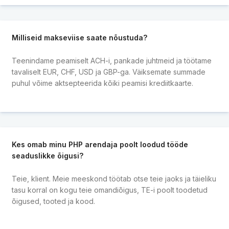
Milliseid makseviise saate nõustuda?
Teenindame peamiselt ACH-i, pankade juhtmeid ja töötame
tavaliselt EUR, CHF, USD ja GBP-ga. Väiksemate summade
puhul võime aktsepteerida kõiki peamisi krediitkaarte.
Kes omab minu PHP arendaja poolt loodud tööde
seaduslikke õigusi?
Teie, klient. Meie meeskond töötab otse teie jaoks ja täieliku
tasu korral on kogu teie omandiõigus, TE-i poolt toodetud
õigused, tooted ja kood.