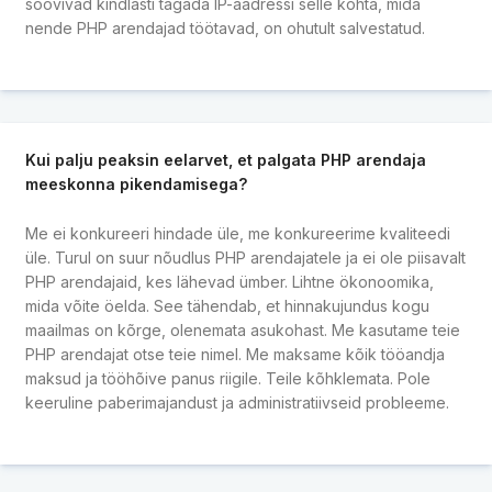
soovivad kindlasti tagada IP-aadressi selle kohta, mida
nende PHP arendajad töötavad, on ohutult salvestatud.
Kui palju peaksin eelarvet, et palgata PHP arendaja
meeskonna pikendamisega?
Me ei konkureeri hindade üle, me konkureerime kvaliteedi
üle. Turul on suur nõudlus PHP arendajatele ja ei ole piisavalt
PHP arendajaid, kes lähevad ümber. Lihtne ökonoomika,
mida võite öelda. See tähendab, et hinnakujundus kogu
maailmas on kõrge, olenemata asukohast. Me kasutame teie
PHP arendajat otse teie nimel. Me maksame kõik tööandja
maksud ja tööhõive panus riigile. Teile kõhklemata. Pole
keeruline paberimajandust ja administratiivseid probleeme.