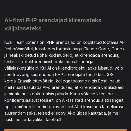
AI-first PHP arendajad kiiremateks
väljalaseteks
Kõik Team Extensioni PHP arendajad on koolitatud töötama AI-
first põhimõttel, kasutades tööriistu nagu Claude Code, Codex
ja heakskiidetud kohalikud mudelid, et kiirendada arendust,
testimist, refaktoreerimist, dokumentatsiooni ja
väljalasketsükleid. Kui AI on kliendiprojekti jaoks lubatud, võib
see töövoog suurendada PHP arendajate tootlikkust 3-8
korda. Enamik ettevõtteid, kellega töötame riigis Eesti, palub
meil nüüd kasutada AI-d arenduses, et kiirendada väljalaskeid
ja aidata neil konkurentsis püsida. Kuna võtame klientide
konfidentsiaalsust tõsiselt, on AI-assisted arendus alati rangelt
opt-in: mõned kliendid paluvad meil AI-d kasutada tarnekiiruse
suurendamiseks, teised ei soovi AI-d üldse kasutada, ja me
austame seda valikut täielikult.