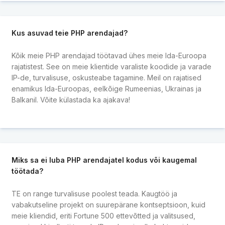
Kus asuvad teie PHP arendajad?
Kõik meie PHP arendajad töötavad ühes meie Ida-Euroopa
rajatistest. See on meie klientide varaliste koodide ja varade
IP-de, turvalisuse, oskusteabe tagamine. Meil on rajatised
enamikus Ida-Euroopas, eelkõige Rumeenias, Ukrainas ja
Balkanil. Võite külastada ka ajakava!
Miks sa ei luba PHP arendajatel kodus või kaugemal
töötada?
TE on range turvalisuse poolest teada. Kaugtöö ja
vabakutseline projekt on suurepärane kontseptsioon, kuid
meie kliendid, eriti Fortune 500 ettevõtted ja valitsused,