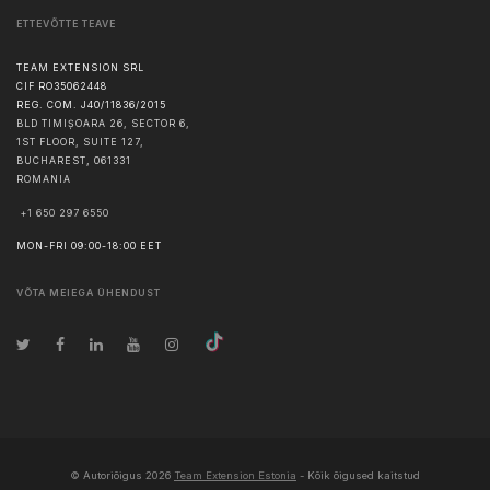
ETTEVÕTTE TEAVE
TEAM EXTENSION SRL
CIF RO35062448
REG. COM. J40/11836/2015
BLD TIMIȘOARA 26, SECTOR 6,
1ST FLOOR, SUITE 127,
BUCHAREST
,
061331
ROMANIA
+1 650 297 6550
MON-FRI 09:00-18:00 EET
VÕTA MEIEGA ÜHENDUST
© Autoriõigus
2026
Team Extension Estonia
- Kõik õigused kaitstud