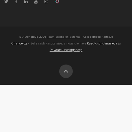
© Autoriõigus
2026
Team Extension Estonia
- Kõik õigused kaitstud
Changelog
● Selle saidi kasutamisega nõustute meie
Kasutustingimustega
ja
Privaatsuseeskirjadega