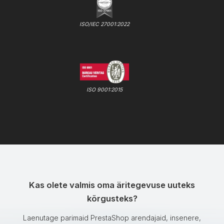
ISO/IEC 27001:2022
ISO 9001:2015
Kas olete valmis oma äritegevuse uuteks
kõrgusteks?
Laenutage parimaid PrestaShop arendajaid, insenere,