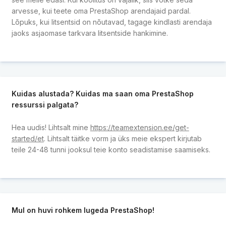
arvesse, kui teete oma PrestaShop arendajaid pardal.
Lõpuks, kui litsentsid on nõutavad, tagage kindlasti arendaja
jaoks asjaomase tarkvara litsentside hankimine.
Kuidas alustada? Kuidas ma saan oma PrestaShop
ressurssi palgata?
Hea uudis! Lihtsalt mine
https://teamextension.ee/get-
started/et
. Lihtsalt täitke vorm ja üks meie ekspert kirjutab
teile 24-48 tunni jooksul teie konto seadistamise saamiseks.
Mul on huvi rohkem lugeda PrestaShop!