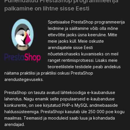
Pühendatud PrestaShop programmeerija
palkamine on lihtne sisse Eesti
Spetsiaalse PrestaShop programmeerija
leidmine ja säilitamine võib olla mõne
ettevõtte jaoks üsna keeruline. Mitte
meie jaoks küll. Meie oskuste
arendajatele sisse Eesti
nõuetekohaseks kuvamiseks on meil
ranget rentimisprotsessi. Lisaks meie
teoreetilistele testidele peab andekus
näitama praktilisi ja praktilisi oskusi PrestaShop
arendustegevuseks.
PrestaShop on tasuta avatud lähtekoodiga e-kaubanduse
lahendus. Nagu enamik selle populaarseid e-kaubanduse
konkurente, on see kirjutatud PHP-s MySQL andmebaaside
haldussüsteemiga. PrestaShopi kasutab üle 250 000 poe kogu
maailmas. Teemasid ja mooduleid saab luua ja kohandada
arendajad.