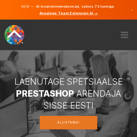
NEW —
AI insenerimeeskonnad, valmis 72 tunniga.
×
Avastage Team Extension AI →
Eesti
Inglise
MEIST
EKSPERTIIS
KUIDAS SEE TÖÖTAB
KARJÄÄR
LAENUTAGE SPETSIAALSE
PALKAMA
PRESTASHOP
ARENDAJA
EESTI
SISSE EESTI
ET
ALUSTAMA!
ALUSTAMA