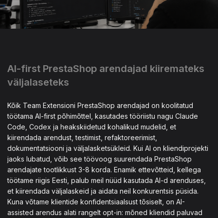
AI-first PrestaShop arendajad kiiremateks
väljalaseteks
Kõik Team Extensioni PrestaShop arendajad on koolitatud
töötama AI-first põhimõttel, kasutades tööriistu nagu Claude
Code, Codex ja heakskiidetud kohalikud mudelid, et
kiirendada arendust, testimist, refaktoreerimist,
dokumentatsiooni ja väljalasketsükleid. Kui AI on kliendiprojekti
jaoks lubatud, võib see töövoog suurendada PrestaShop
arendajate tootlikkust 3-8 korda. Enamik ettevõtteid, kellega
töötame riigis Eesti, palub meil nüüd kasutada AI-d arenduses,
et kiirendada väljalaskeid ja aidata neil konkurentsis püsida.
Kuna võtame klientide konfidentsiaalsust tõsiselt, on AI-
assisted arendus alati rangelt opt-in: mõned kliendid paluvad