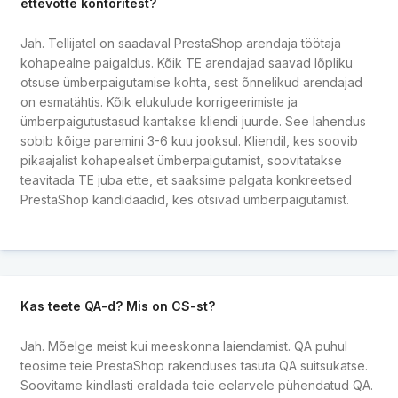
ettevõtte kontoritest?
Jah. Tellijatel on saadaval PrestaShop arendaja töötaja
kohapealne paigaldus. Kõik TE arendajad saavad lõpliku
otsuse ümberpaigutamise kohta, sest õnnelikud arendajad
on esmatähtis. Kõik elukulude korrigeerimiste ja
ümberpaigutustasud kantakse kliendi juurde. See lahendus
sobib kõige paremini 3-6 kuu jooksul. Kliendil, kes soovib
pikaajalist kohapealset ümberpaigutamist, soovitatakse
teavitada TE juba ette, et saaksime palgata konkreetsed
PrestaShop kandidaadid, kes otsivad ümberpaigutamist.
Kas teete QA-d? Mis on CS-st?
Jah. Mõelge meist kui meeskonna laiendamist. QA puhul
teosime teie PrestaShop rakenduses tasuta QA suitsukatse.
Soovitame kindlasti eraldada teie eelarvele pühendatud QA.