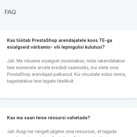
FAQ
Kas töötab PrestaShop arendajatele koos TE-ga
esialgseid värbamis- või lepingulisi kulutusi?
Jah. Me nõuame esialgset sissemakse, mida rakendatakse
teie esimesele arvele krediidi saamiseks, kui olete oma
PrestaShop arendajad palkanud. Kui otsustate edasi minna,
tagastatakse teie tagatis täielikult.
Kas ma saan teise ressursi vahetada?
Jah. Kuigi me rangelt jälgime oma ressursse, et tagada