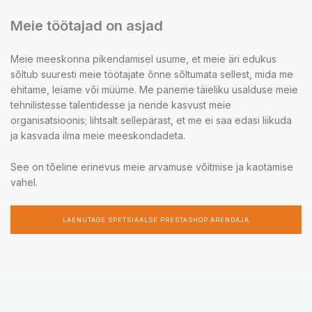
Meie töötajad on asjad
Meie meeskonna pikendamisel usume, et meie äri edukus
sõltub suuresti meie töötajate õnne sõltumata sellest, mida me
ehitame, leiame või müüme. Me paneme täieliku usalduse meie
tehnilistesse talentidesse ja nende kasvust meie
organisatsioonis; lihtsalt sellepärast, et me ei saa edasi liikuda
ja kasvada ilma meie meeskondadeta.
See on tõeline erinevus meie arvamuse võitmise ja kaotamise
vahel.
LAENUTAGE SPETSIAALSE PRESTASHOP ARENDAJA