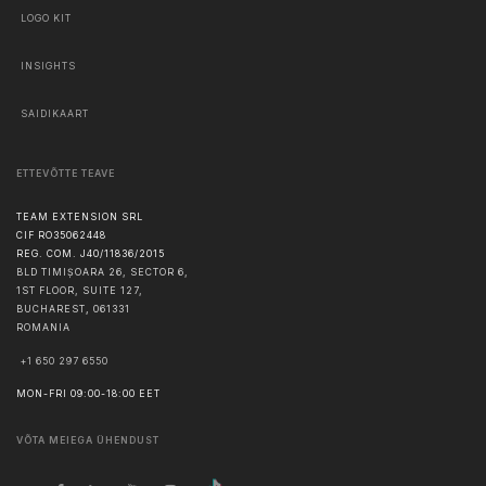
LOGO KIT
INSIGHTS
SAIDIKAART
ETTEVÕTTE TEAVE
TEAM EXTENSION SRL
CIF RO35062448
REG. COM. J40/11836/2015
BLD TIMIȘOARA 26, SECTOR 6,
1ST FLOOR, SUITE 127,
BUCHAREST
,
061331
ROMANIA
+1 650 297 6550
MON-FRI 09:00-18:00 EET
VÕTA MEIEGA ÜHENDUST