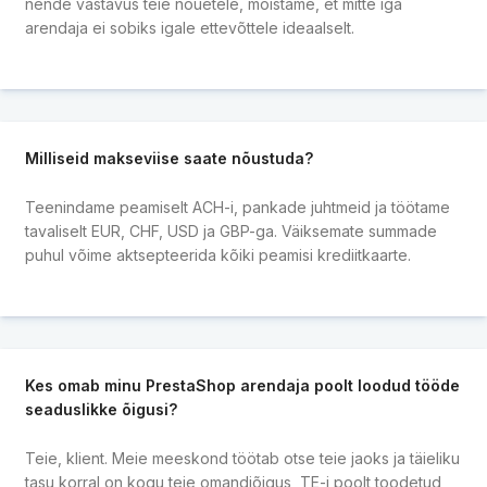
nende vastavus teie nõuetele, mõistame, et mitte iga
arendaja ei sobiks igale ettevõttele ideaalselt.
Milliseid makseviise saate nõustuda?
Teenindame peamiselt ACH-i, pankade juhtmeid ja töötame
tavaliselt EUR, CHF, USD ja GBP-ga. Väiksemate summade
puhul võime aktsepteerida kõiki peamisi krediitkaarte.
Kes omab minu PrestaShop arendaja poolt loodud tööde
seaduslikke õigusi?
Teie, klient. Meie meeskond töötab otse teie jaoks ja täieliku
tasu korral on kogu teie omandiõigus, TE-i poolt toodetud