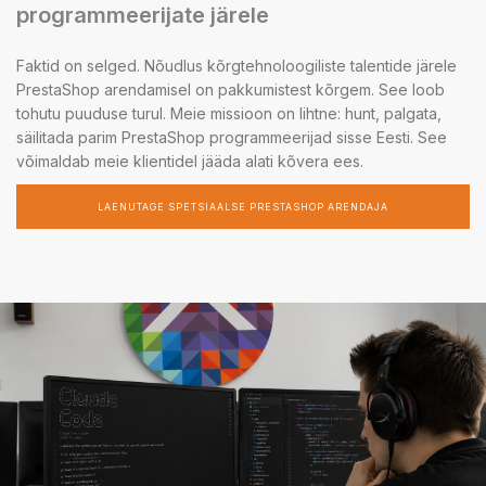
programmeerijate järele
Faktid on selged. Nõudlus kõrgtehnoloogiliste talentide järele
PrestaShop arendamisel on pakkumistest kõrgem. See loob
tohutu puuduse turul. Meie missioon on lihtne: hunt, palgata,
säilitada parim PrestaShop programmeerijad sisse Eesti. See
võimaldab meie klientidel jääda alati kõvera ees.
LAENUTAGE SPETSIAALSE PRESTASHOP ARENDAJA