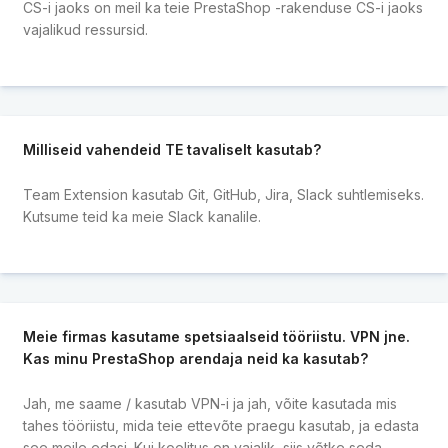
CS-i jaoks on meil ka teie PrestaShop -rakenduse CS-i jaoks
vajalikud ressursid.
Milliseid vahendeid TE tavaliselt kasutab?
Team Extension kasutab Git, GitHub, Jira, Slack suhtlemiseks.
Kutsume teid ka meie Slack kanalile.
Meie firmas kasutame spetsiaalseid tööriistu. VPN jne.
Kas minu PrestaShop arendaja neid ka kasutab?
Jah, me saame / kasutab VPN-i ja jah, võite kasutada mis
tahes tööriistu, mida teie ettevõte praegu kasutab, ja edasta
see meile edasi. Kui koolitus on vajalik, siis võtke seda