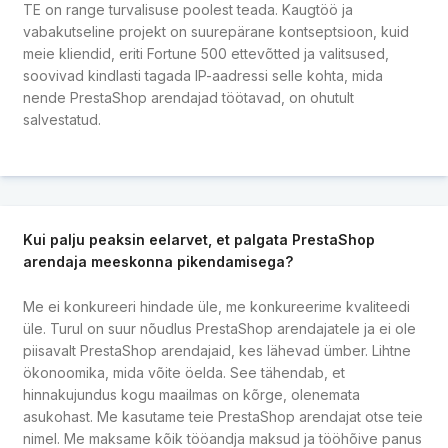
TE on range turvalisuse poolest teada. Kaugtöö ja
vabakutseline projekt on suurepärane kontseptsioon, kuid
meie kliendid, eriti Fortune 500 ettevõtted ja valitsused,
soovivad kindlasti tagada IP-aadressi selle kohta, mida
nende PrestaShop arendajad töötavad, on ohutult
salvestatud.
Kui palju peaksin eelarvet, et palgata PrestaShop
arendaja meeskonna pikendamisega?
Me ei konkureeri hindade üle, me konkureerime kvaliteedi
üle. Turul on suur nõudlus PrestaShop arendajatele ja ei ole
piisavalt PrestaShop arendajaid, kes lähevad ümber. Lihtne
ökonoomika, mida võite öelda. See tähendab, et
hinnakujundus kogu maailmas on kõrge, olenemata
asukohast. Me kasutame teie PrestaShop arendajat otse teie
nimel. Me maksame kõik tööandja maksud ja tööhõive panus