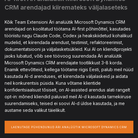
CRM arendajad kiiremateks väljalaseteks
Kõik Team Extensioni Äri analüütik Microsoft Dynamics CRM
arendajad on koolitatud töötama AI-first põhimõttel, kasutades
tööriistu nagu Claude Code, Codex ja heakskiidetud kohalikud
mudelid, et kiirendada arendust, testimist, refaktoreerimist,
dokumentatsiooni ja väljalasketsükleid. Kui AI on kliendiprojekti
jaoks lubatud, võib see töövoog suurendada Äri analüütik
Microsoft Dynamics CRM arendajate tootlikkust 3-8 korda.
Enamik ettevõtteid, kellega töötame riigis Eesti, palub meil nüüd
kasutada AI-d arenduses, et kiirendada väljalaskeid ja aidata
neil konkurentsis püsida. Kuna võtame klientide
konfidentsiaalsust tõsiselt, on AI-assisted arendus alati rangelt
opt-in: mõned kliendid paluvad meil AI-d kasutada tarnekiiruse
suurendamiseks, teised ei soovi AI-d üldse kasutada, ja me
austame seda valikut täielikult.
LAENUTAGE PÜHENDUNUD ÄRI ANALÜÜTIK MICROSOFT DYNAMICS CRM