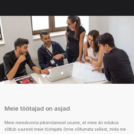
Meie töötajad on asjad
Meie meeskonna pikendamisel usume, et meie äri edukus
sõltub suuresti meie töötajate õnne sõltumata sellest, mida me