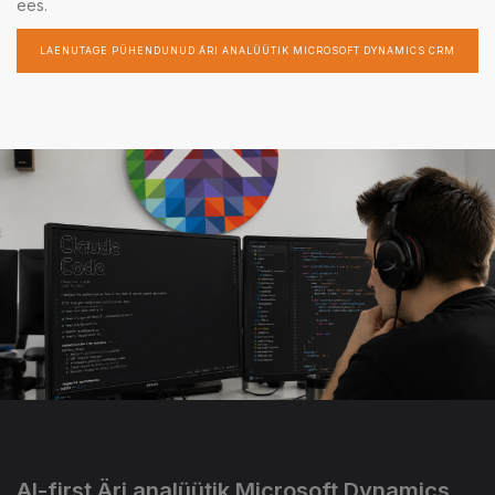
ees.
LAENUTAGE PÜHENDUNUD ÄRI ANALÜÜTIK MICROSOFT DYNAMICS CRM
AI-first Äri analüütik Microsoft Dynamics