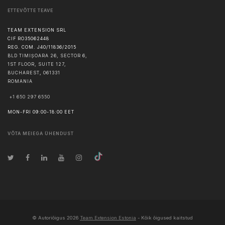
ETTEVÕTTE TEAVE
TEAM EXTENSION SRL
CIF RO35062448
REG. COM. J40/11836/2015
BLD TIMIȘOARA 26, SECTOR 6,
1ST FLOOR, SUITE 127,
BUCHAREST
,
061331
ROMANIA
+1 650 297 6550
MON-FRI 09:00-18:00 EET
VÕTA MEIEGA ÜHENDUST
© Autoriõigus
2026
Team Extension Estonia
- Kõik õigused kaitstud