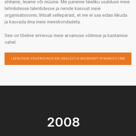
ehitame, leiame või müüme. Me paneme täieliku usalduse meie
tehnilistesse talentidesse ja nende kasvust meie
organisatsioonis; lihtsalt sellepärast, et me ei saa edasi liikuda
ja kasvada ilma meie meeskondadeta.
See on tõeline erinevus meie arvamuse võitmise ja kaotamise
vahel.
LAENUTAGE PÜHENDUNUD ÄRI ANALÜÜTIK MICROSOFT DYNAMICS CRM
2008