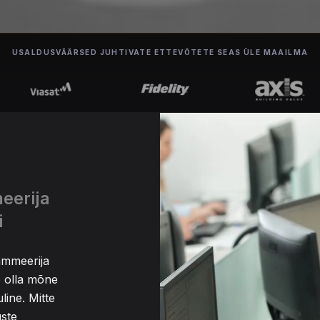
USALDUSVÄÄRSED JUHTIVATE ETTEVÕTETE SEAS ÜLE MAAILMA
eerija
i
ammeerija
ib olla mõne
line. Mitte
uste