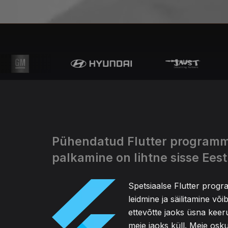
Pühendatud Flutter programm
palkamine on lihtne sisse Eest
Spetsiaalse Flutter progr
leidmine ja säilitamine võ
ettevõtte jaoks üsna keeru
meie jaoks küll. Meie osk