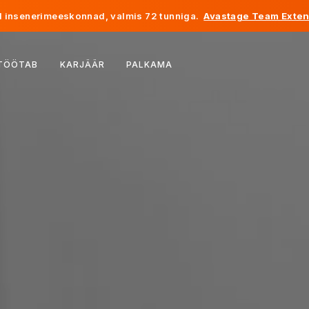
 insenerimeeskonnad, valmis 72 tunniga.
Avastage Team Exten
Belgia
 TÖÖTAB
KARJÄÄR
PALKAMA
Prantsusmaa
Iirimaa
Holland
Šveits
Ameerika Ühendriigid
Bosnia ja Hertsegoviina
Eesti
Läti
Moldova