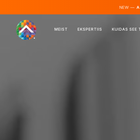
NEW —
AI
Austria
MEIST
EKSPERTIIS
KUIDAS SEE
Soome
Island
Luksemburg
Rootsi
Ühendkuningriik
Albaania
Tšehhi
Ungari
Põhja-Makedoonia