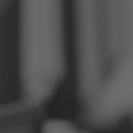
Filipiinid
Serbia
Ukraina