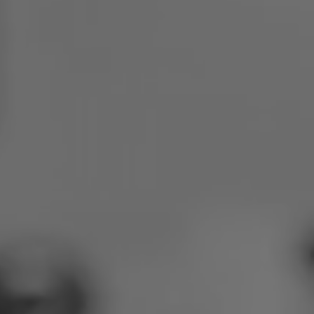
Poola
Sloveenia
Vietnam