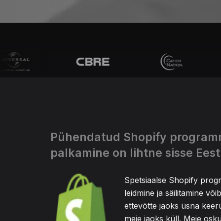
Pühendatud Shopify program
palkamine on lihtne sisse Eest
Spetsiaalse Shopify prog
leidmine ja säilitamine võ
ettevõtte jaoks üsna keeru
meie jaoks küll. Meie osk