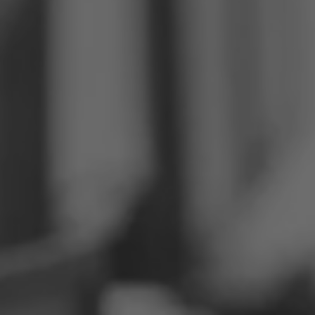
Filipiinid
Serbia
Ukraina