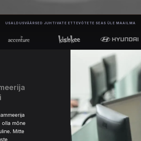
USALDUSVÄÄRSED JUHTIVATE ETTEVÕTETE SEAS ÜLE MAAILMA
meerija
i
rammeerija
ib olla mõne
line. Mitte
uste