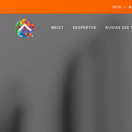
NEW —
AI
Austria
MEIST
EKSPERTIIS
KUIDAS SEE
Soome
Island
Luksemburg
Rootsi
Ühendkuningriik
Albaania
Tšehhi
Ungari
Põhja-Makedoonia