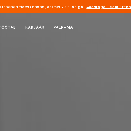
 insenerimeeskonnad, valmis 72 tunniga.
Avastage Team Exten
Belgia
 TÖÖTAB
KARJÄÄR
PALKAMA
Prantsusmaa
Iirimaa
Holland
Šveits
Ameerika Ühendriigid
Bosnia ja Hertsegoviina
Eesti
Läti
Moldova