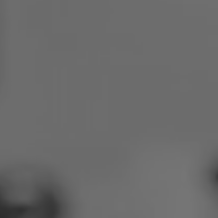
Poola
Sloveenia
Vietnam