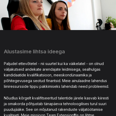
Alustasime lihtsa ideega
Paljudel ettevõtetel - nii suurtel kui ka väikelatel - on olnud
väljakutseid andekate arendajate leidmisega, sealhulgas
kandidaatide kvalifikatsioon, meeskondünaamika ja
põhitegevusega seotud finantsid. Meie ainulaadne lahendus
liiniressursside tippu pakkimiseks lahendab need probleemid.
Nõudlus kõrgelt kvalifitseeritud talentide järele kasvab kiiresti
ja omakorda põhjustab tänapäeva tehnoloogilises turul suuri
puudujääke. See on mõjutanud rakenduste väljatöötamise
kvaliteeti. Meie missioon Team Extension®is on lihtne.