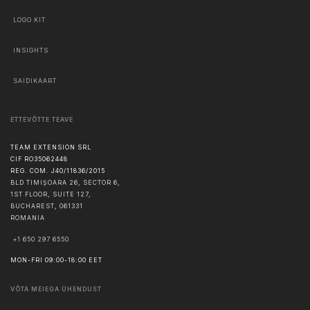
LOGO KIT
INSIGHTS
SAIDIKAART
ETTEVÕTTE TEAVE
TEAM EXTENSION SRL
CIF RO35062448
REG. COM. J40/11836/2015
BLD TIMIȘOARA 26, SECTOR 6,
1ST FLOOR, SUITE 127,
BUCHAREST
,
061331
ROMANIA
+1 650 297 6550
MON-FRI 09:00-18:00 EET
VÕTA MEIEGA ÜHENDUST