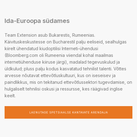
Ida-Euroopa südames
Team Extension asub Bukarestis, Rumeenias.
Käivituskeskustesse on Bucharestil palju eeliseid, sealhulgas
kiirelt ühendatud kiudoptilisi Interneti-ühendusi
(Bloomberg.com oli Rumeenia viiendal kohal maailmas
internetiühenduse kiiruse järgi), madalad tegevuskulud ja
üldkulud; pluss palju kodus kasvatatud tehnilist talenti. Võttes
arvesse nõutavat ettevõtluskultuuri, kus on iseseisev ja
paindlikkus, mis on tekitanud ettevõtlussektori tugevdamise, on
hulgaliselt tehnilisi oskusi ja ressursse, kes räägivad inglise
keelt.
LAENUTAGE SPETSIAALSE KANTAVATE ARENDAJA