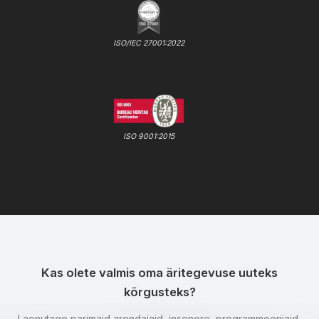
ISO/IEC 27001:2022
ISO 9001:2015
Kas olete valmis oma äritegevuse uuteks
kõrgusteks?
Laenutage parimaid arendajaid, insenere, programmeerijaid,