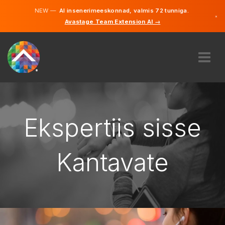
NEW —
AI insenerimeeskonnad, valmis 72 tunniga.
×
Avastage Team Extension AI →
Eesti
Inglise
MEIST
EKSPERTIIS
KUIDAS SEE TÖÖTAB
Ekspertiis sisse
KARJÄÄR
PALKAMA
Kantavate
EESTI
ET
ALUSTAMA