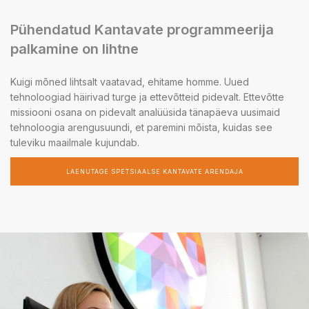
Pühendatud Kantavate programmeerija
palkamine on lihtne
Kuigi mõned lihtsalt vaatavad, ehitame homme. Uued
tehnoloogiad häirivad turge ja ettevõtteid pidevalt. Ettevõtte
missiooni osana on pidevalt analüüsida tänapäeva uusimaid
tehnoloogia arengusuundi, et paremini mõista, kuidas see
tuleviku maailmale kujundab.
LAENUTAGE SPETSIAALSE KANTAVATE ARENDAJA