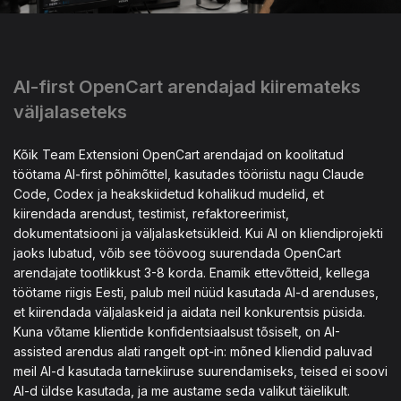
AI-first OpenCart arendajad kiiremateks
väljalaseteks
Kõik Team Extensioni OpenCart arendajad on koolitatud
töötama AI-first põhimõttel, kasutades tööriistu nagu Claude
Code, Codex ja heakskiidetud kohalikud mudelid, et
kiirendada arendust, testimist, refaktoreerimist,
dokumentatsiooni ja väljalasketsükleid. Kui AI on kliendiprojekti
jaoks lubatud, võib see töövoog suurendada OpenCart
arendajate tootlikkust 3-8 korda. Enamik ettevõtteid, kellega
töötame riigis Eesti, palub meil nüüd kasutada AI-d arenduses,
et kiirendada väljalaskeid ja aidata neil konkurentsis püsida.
Kuna võtame klientide konfidentsiaalsust tõsiselt, on AI-
assisted arendus alati rangelt opt-in: mõned kliendid paluvad
meil AI-d kasutada tarnekiiruse suurendamiseks, teised ei soovi
AI-d üldse kasutada, ja me austame seda valikut täielikult.