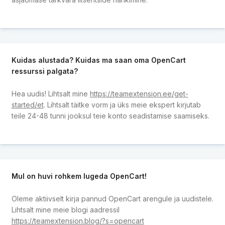
Kuidas alustada? Kuidas ma saan oma OpenCart
ressurssi palgata?
Hea uudis! Lihtsalt mine
https://teamextension.ee/get-
started/et
. Lihtsalt täitke vorm ja üks meie ekspert kirjutab
teile 24-48 tunni jooksul teie konto seadistamise saamiseks.
Mul on huvi rohkem lugeda OpenCart!
Oleme aktiivselt kirja pannud OpenCart arengule ja uudistele.
Lihtsalt mine meie blogi aadressil
https://teamextension.blog/?s=opencart