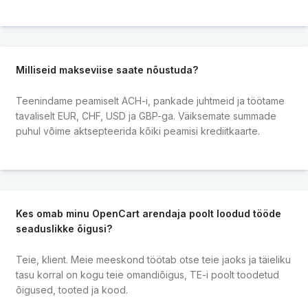
Milliseid makseviise saate nõustuda?
Teenindame peamiselt ACH-i, pankade juhtmeid ja töötame
tavaliselt EUR, CHF, USD ja GBP-ga. Väiksemate summade
puhul võime aktsepteerida kõiki peamisi krediitkaarte.
Kes omab minu OpenCart arendaja poolt loodud tööde
seaduslikke õigusi?
Teie, klient. Meie meeskond töötab otse teie jaoks ja täieliku
tasu korral on kogu teie omandiõigus, TE-i poolt toodetud
õigused, tooted ja kood.