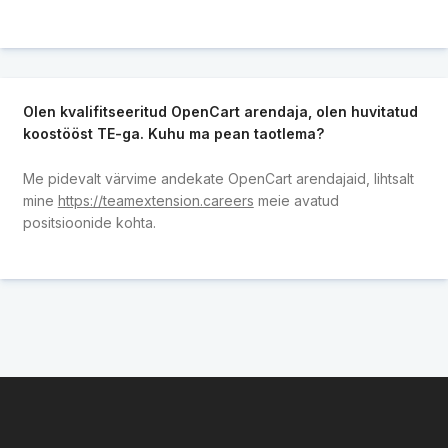
Olen kvalifitseeritud OpenCart arendaja, olen huvitatud
koostööst TE-ga. Kuhu ma pean taotlema?
Me pidevalt värvime andekate OpenCart arendajaid, lihtsalt
mine
https://teamextension.careers
meie avatud
positsioonide kohta.