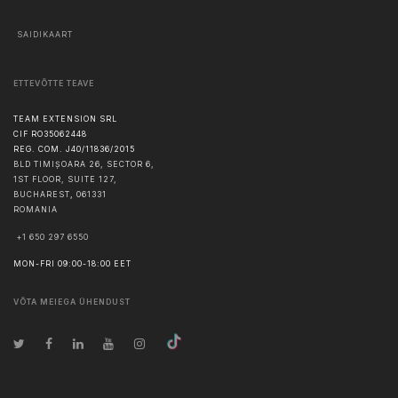
SAIDIKAART
ETTEVÕTTE TEAVE
TEAM EXTENSION SRL
CIF RO35062448
REG. COM. J40/11836/2015
BLD TIMIȘOARA 26, SECTOR 6,
1ST FLOOR, SUITE 127,
BUCHAREST
,
061331
ROMANIA
+1 650 297 6550
MON-FRI 09:00-18:00 EET
VÕTA MEIEGA ÜHENDUST