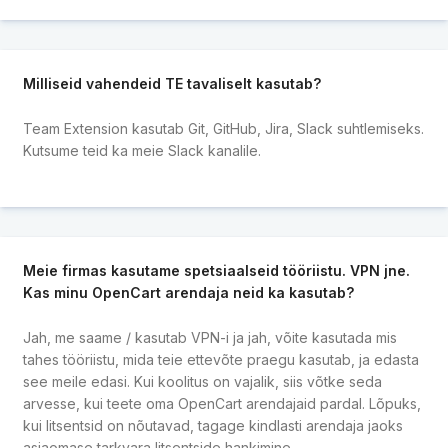
Milliseid vahendeid TE tavaliselt kasutab?
Team Extension kasutab Git, GitHub, Jira, Slack suhtlemiseks.
Kutsume teid ka meie Slack kanalile.
Meie firmas kasutame spetsiaalseid tööriistu. VPN jne.
Kas minu OpenCart arendaja neid ka kasutab?
Jah, me saame / kasutab VPN-i ja jah, võite kasutada mis
tahes tööriistu, mida teie ettevõte praegu kasutab, ja edasta
see meile edasi. Kui koolitus on vajalik, siis võtke seda
arvesse, kui teete oma OpenCart arendajaid pardal. Lõpuks,
kui litsentsid on nõutavad, tagage kindlasti arendaja jaoks
asjaomase tarkvara litsentside hankimine.