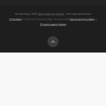
© Autoriõigus
2026
Team Extension Estonia
- Kõik õigused kaitstud
Changelog
● Selle saidi kasutamisega nõustute meie
Kasutustingimustega
ja
Privaatsuseeskirjadega