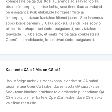
kohapealne paigaldus. Kõik TE arendajad saavad lõpliku
otsuse ümberpaigutamise kohta, sest õnnelikud arendajad
on esmatähtis. Kõik elukulude korrigeerimiste ja
ümberpaigutustasud kantakse kliendi juurde. See lahendus
sobib kõige paremini 3-6 kuu jooksul. Kliendil, kes soovib
pikaajalist kohapealset ümberpaigutamist, soovitatakse
teavitada TE juba ette, et saaksime palgata konkreetsed
OpenCart kandidaadid, kes otsivad ümberpaigutamist.
Kas teete QA-d? Mis on CS-st?
Jah. Mõelge meist kui meeskonna laiendamist. QA puhul
teosime teie OpenCart rakenduses tasuta QA suitsukatse.
Soovitame kindlasti eraldada teie eelarvele pühendatud QA.
CS-i jaoks on meil ka teie OpenCart -rakenduse CS-i jaoks
vajalikud ressursid.