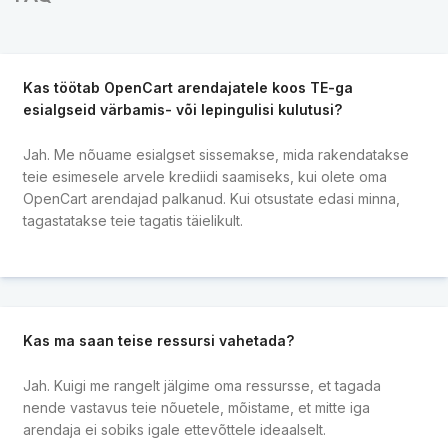
Kas töötab OpenCart arendajatele koos TE-ga
esialgseid värbamis- või lepingulisi kulutusi?
Jah. Me nõuame esialgset sissemakse, mida rakendatakse
teie esimesele arvele krediidi saamiseks, kui olete oma
OpenCart arendajad palkanud. Kui otsustate edasi minna,
tagastatakse teie tagatis täielikult.
Kas ma saan teise ressursi vahetada?
Jah. Kuigi me rangelt jälgime oma ressursse, et tagada
nende vastavus teie nõuetele, mõistame, et mitte iga
arendaja ei sobiks igale ettevõttele ideaalselt.