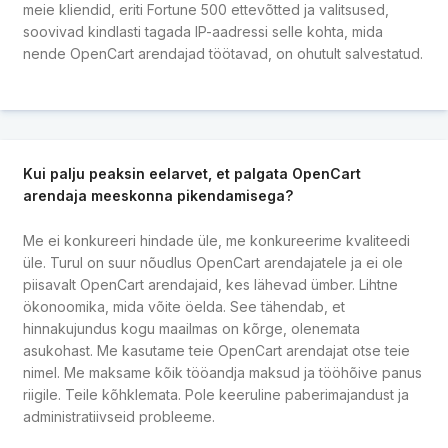
meie kliendid, eriti Fortune 500 ettevõtted ja valitsused,
soovivad kindlasti tagada IP-aadressi selle kohta, mida
nende OpenCart arendajad töötavad, on ohutult salvestatud.
Kui palju peaksin eelarvet, et palgata OpenCart
arendaja meeskonna pikendamisega?
Me ei konkureeri hindade üle, me konkureerime kvaliteedi
üle. Turul on suur nõudlus OpenCart arendajatele ja ei ole
piisavalt OpenCart arendajaid, kes lähevad ümber. Lihtne
ökonoomika, mida võite öelda. See tähendab, et
hinnakujundus kogu maailmas on kõrge, olenemata
asukohast. Me kasutame teie OpenCart arendajat otse teie
nimel. Me maksame kõik tööandja maksud ja tööhõive panus
riigile. Teile kõhklemata. Pole keeruline paberimajandust ja
administratiivseid probleeme.