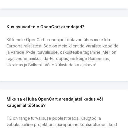
Kus asuvad teie OpenCart arendajad?
Kõik meie OpenCart arendajad töötavad ühes meie Ida-
Euroopa rajatistest. See on meie klientide varaliste koodide
ja varade IP-de, turvalisuse, oskusteabe tagamine. Meil on
rajatised enamikus Ida-Euroopas, eelkõige Rumeenias,
Ukrainas ja Balkanil. Võite külastada ka ajakava!
Miks sa ei luba OpenCart arendajatel kodus või
kaugemal töötada?
TE on range turvalisuse poolest teada. Kaugtöö ja
vabakutseline projekt on suurepärane kontseptsioon, kuid