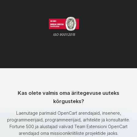
ISO 9001:2015
Kas olete valmis oma äritegevuse uuteks
kõrgusteks?
Laenutage parimaid OpenCart arendajaid, insenere,
programmeerijaid, programmeerijaid, arhitekte ja konsultante.
Fortune 500 ja alustajad valivad Team Extensioni OpenCart
arendajad oma missioonikriitiliste projektide jaoks.