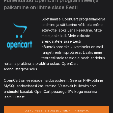
Pühendatud OpenCart programmeerija
palkamine on lihtne sisse Eesti
Spetsiaalse OpenCart programmeerija
leidmine ja säilitamine võib olla mõne
ettevõtte jaoks üsna keeruline. Mitte
meie jaoks küll. Meie oskuste
arendajatele sisse Eesti
nõuetekohaseks kuvamiseks on meil
ranget rentimisprotsessi. Lisaks meie
teoreetilistele testidele peab andekus
näitama praktilisi ja praktilisi oskusi OpenCart
arendustegevuseks.
OpenCart on veebipoe haldussüsteem. See on PHP-põhine
MySQL andmebaasi kasutamine. Vastavalt buildwith.com
andmetel kasutab OpenCart peaaegu 6% kogu maailma
jaemüüjatest.
LAENUTAGE SPETSIAALSE OPENCART ARENDAJA