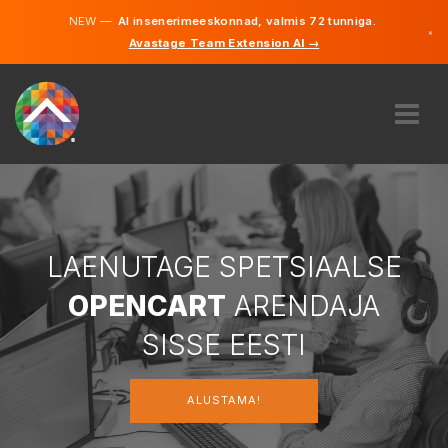
NEW —
AI insenerimeeskonnad, valmis 72 tunniga.
×
Avastage Team Extension AI →
Eesti
Inglise
MEIST
EKSPERTIIS
KUIDAS SEE TÖÖTAB
KARJÄÄR
LAENUTAGE SPETSIAALSE
PALKAMA
OPENCART
ARENDAJA
EESTI
SISSE EESTI
ET
ALUSTAMA!
ALUSTAMA