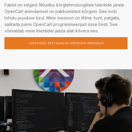
Faktid on selged. Nõudlus kõrgtehnoloogiliste talentide järele
OpenCart arendamisel on pakkumistest kõrgem. See loob
tohutu puuduse turul. Meie missioon on lihtne: hunt, palgata,
säilitada parim OpenCart programmeerijad sisse Eesti. See
võimaldab meie klientidel jääda alati kõvera ees.
LAENUTAGE SPETSIAALSE OPENCART ARENDAJA