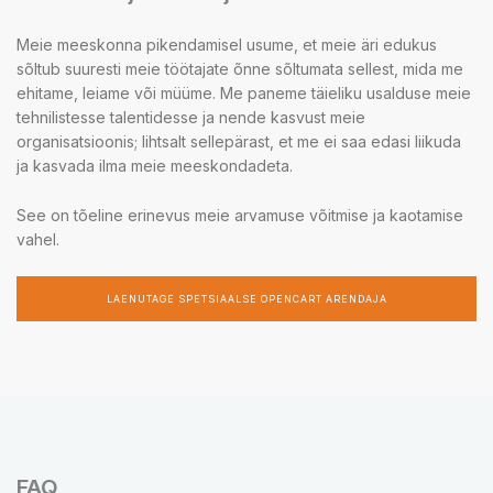
Meie meeskonna pikendamisel usume, et meie äri edukus
sõltub suuresti meie töötajate õnne sõltumata sellest, mida me
ehitame, leiame või müüme. Me paneme täieliku usalduse meie
tehnilistesse talentidesse ja nende kasvust meie
organisatsioonis; lihtsalt sellepärast, et me ei saa edasi liikuda
ja kasvada ilma meie meeskondadeta.
See on tõeline erinevus meie arvamuse võitmise ja kaotamise
vahel.
LAENUTAGE SPETSIAALSE OPENCART ARENDAJA
FAQ