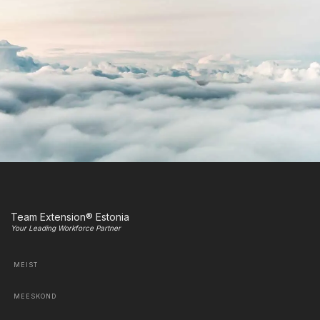
Team Extension® Estonia
Your Leading Workforce Partner
MEIST
MEESKOND