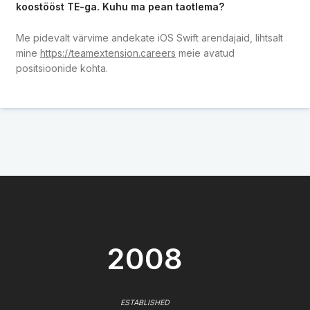
koostööst TE-ga. Kuhu ma pean taotlema?
Me pidevalt värvime andekate iOS Swift arendajaid, lihtsalt
mine
https://teamextension.careers
meie avatud
positsioonide kohta.
2008
ESTABLISHED