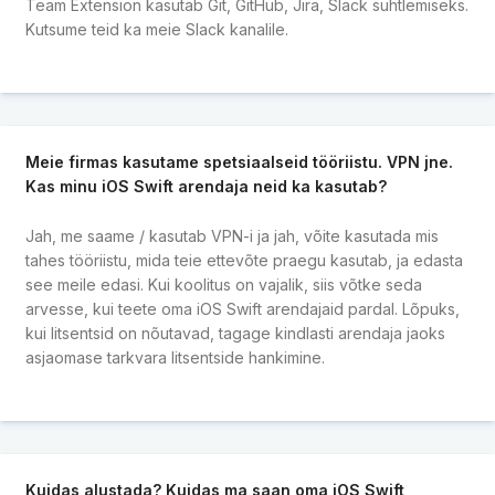
Team Extension kasutab Git, GitHub, Jira, Slack suhtlemiseks.
Kutsume teid ka meie Slack kanalile.
Meie firmas kasutame spetsiaalseid tööriistu. VPN jne.
Kas minu iOS Swift arendaja neid ka kasutab?
Jah, me saame / kasutab VPN-i ja jah, võite kasutada mis
tahes tööriistu, mida teie ettevõte praegu kasutab, ja edasta
see meile edasi. Kui koolitus on vajalik, siis võtke seda
arvesse, kui teete oma iOS Swift arendajaid pardal. Lõpuks,
kui litsentsid on nõutavad, tagage kindlasti arendaja jaoks
asjaomase tarkvara litsentside hankimine.
Kuidas alustada? Kuidas ma saan oma iOS Swift