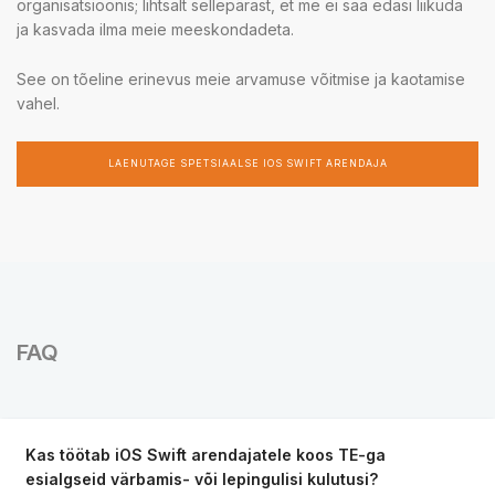
organisatsioonis; lihtsalt sellepärast, et me ei saa edasi liikuda
ja kasvada ilma meie meeskondadeta.
See on tõeline erinevus meie arvamuse võitmise ja kaotamise
vahel.
LAENUTAGE SPETSIAALSE IOS SWIFT ARENDAJA
FAQ
Kas töötab iOS Swift arendajatele koos TE-ga
esialgseid värbamis- või lepingulisi kulutusi?