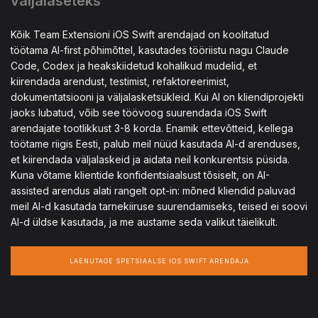
väljalaseteks
Kõik Team Extensioni iOS Swift arendajad on koolitatud
töötama AI-first põhimõttel, kasutades tööriistu nagu Claude
Code, Codex ja heakskiidetud kohalikud mudelid, et
kiirendada arendust, testimist, refaktoreerimist,
dokumentatsiooni ja väljalasketsükleid. Kui AI on kliendiprojekti
jaoks lubatud, võib see töövoog suurendada iOS Swift
arendajate tootlikkust 3-8 korda. Enamik ettevõtteid, kellega
töötame riigis Eesti, palub meil nüüd kasutada AI-d arenduses,
et kiirendada väljalaskeid ja aidata neil konkurentsis püsida.
Kuna võtame klientide konfidentsiaalsust tõsiselt, on AI-
assisted arendus alati rangelt opt-in: mõned kliendid paluvad
meil AI-d kasutada tarnekiiruse suurendamiseks, teised ei soovi
AI-d üldse kasutada, ja me austame seda valikut täielikult.
LAENUTAGE SPETSIAALSE IOS SWIFT ARENDAJA