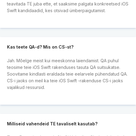
teavitada TE juba ette, et saaksime palgata konkreetsed iOS
Swift kandidaadid, kes otsivad ümberpaigutamist.
Kas teete QA-d? Mis on CS-st?
Jah. Mõelge meist kui meeskonna laiendamist. QA puhul
teosime teie iOS Swift rakenduses tasuta QA suitsukatse.
Soovitame kindlasti eraldada teie eelarvele pühendatud QA.
CS-i jaoks on meil ka teie iOS Swift -rakenduse CS-i jaoks
vajalikud ressursid.
Milliseid vahendeid TE tavaliselt kasutab?