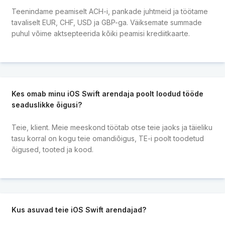
Teenindame peamiselt ACH-i, pankade juhtmeid ja töötame
tavaliselt EUR, CHF, USD ja GBP-ga. Väiksemate summade
puhul võime aktsepteerida kõiki peamisi krediitkaarte.
Kes omab minu iOS Swift arendaja poolt loodud tööde
seaduslikke õigusi?
Teie, klient. Meie meeskond töötab otse teie jaoks ja täieliku
tasu korral on kogu teie omandiõigus, TE-i poolt toodetud
õigused, tooted ja kood.
Kus asuvad teie iOS Swift arendajad?