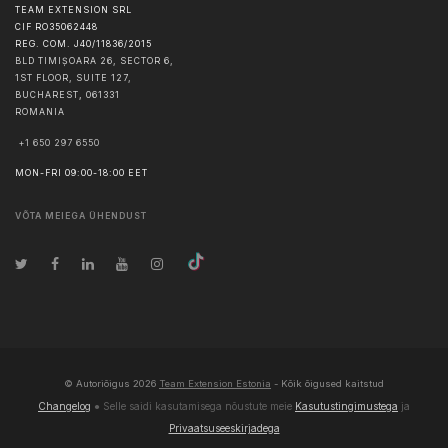
TEAM EXTENSION SRL
CIF RO35062448
REG. COM. J40/11836/2015
BLD TIMIȘOARA 26, SECTOR 6,
1ST FLOOR, SUITE 127,
BUCHAREST
,
061331
ROMANIA
+1 650 297 6550
MON-FRI 09:00-18:00 EET
VÕTA MEIEGA ÜHENDUST
© Autoriõigus
2026
Team Extension Estonia
- Kõik õigused kaitstud
Changelog
● Selle saidi kasutamisega nõustute meie
Kasutustingimustega
ja
Privaatsuseeskirjadega