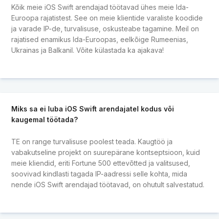
Kõik meie iOS Swift arendajad töötavad ühes meie Ida-
Euroopa rajatistest. See on meie klientide varaliste koodide
ja varade IP-de, turvalisuse, oskusteabe tagamine. Meil on
rajatised enamikus Ida-Euroopas, eelkõige Rumeenias,
Ukrainas ja Balkanil. Võite külastada ka ajakava!
Miks sa ei luba iOS Swift arendajatel kodus või
kaugemal töötada?
TE on range turvalisuse poolest teada. Kaugtöö ja
vabakutseline projekt on suurepärane kontseptsioon, kuid
meie kliendid, eriti Fortune 500 ettevõtted ja valitsused,
soovivad kindlasti tagada IP-aadressi selle kohta, mida
nende iOS Swift arendajad töötavad, on ohutult salvestatud.