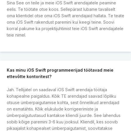
Sina See on teile ja meie iOS Swift arendajatele peamine
eelis. Te töötate otse koos. Sellepärast lubame tavaliselt
oma klientidel otse oma iOS Swift arendajaid hallata. Te teate
oma iOS Swift rakendust paremini kui keegi teine. Soovi
korral pakume ka projektijuhtimist teie iOS Swift arendajatele
teie nimel.
Kas minu iOS Swift programmeerijad töötavad meie
ettevõtte kontoritest?
Jah. Tellijatel on saadaval iOS Swift arendaja töötaja
kohapealne paigaldus. Kõik TE arendajad saavad lõpliku
otsuse ümberpaigutamise kohta, sest õnnelikud arendajad
on esmatähtis. Kõik elukulude korrigeerimiste ja
ümberpaigutustasud kantakse kliendi juurde. See lahendus
sobib kõige paremini 3-6 kuu jooksul. Kliendil, kes soovib
pikaajalist kohapealset ümberpaigutamist, soovitatakse