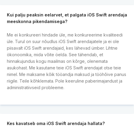
Kui palju peaksin eelarvet, et palgata iOS Swift arendaja
meeskonna pikendamisega?
Me ei konkureeri hindade üle, me konkureerime kvaliteedi
üle. Turul on suur nõudlus iOS Swift arendajatele ja ei ole
piisavalt iOS Swift arendajaid, kes lähevad ümber. Lihtne
ökonoomika, mida võite öelda. See tähendab, et
hinnakujundus kogu maailmas on kõrge, olenemata
asukohast. Me kasutame teie iOS Swift arendajat otse teie
nimel. Me maksame kõik tööandja maksud ja tööhõive panus
riigile. Teile kõhklemata. Pole keeruline paberimajandust ja
administratiivseid probleeme.
Kes kavatseb oma iOS Swift arendaja hallata?