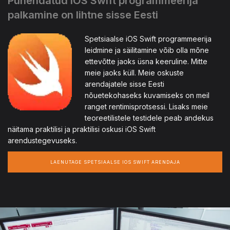
Pühendatud iOS Swift programmeerija
palkamine on lihtne sisse Eesti
Spetsiaalse iOS Swift programmeerija
leidmine ja säilitamine võib olla mõne
ettevõtte jaoks üsna keeruline. Mitte
meie jaoks küll. Meie oskuste
arendajatele sisse Eesti
nõuetekohaseks kuvamiseks on meil
ranget rentimisprotsessi. Lisaks meie
teoreetilistele testidele peab andekus
näitama praktilisi ja praktilisi oskusi iOS Swift
arendustegevuseks.
LAENUTAGE SPETSIAALSE IOS SWIFT ARENDAJA