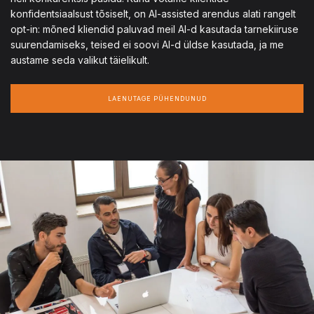
konfidentsiaalsust tõsiselt, on AI-assisted arendus alati rangelt
opt-in: mõned kliendid paluvad meil AI-d kasutada tarnekiiruse
suurendamiseks, teised ei soovi AI-d üldse kasutada, ja me
austame seda valikut täielikult.
LAENUTAGE PÜHENDUNUD