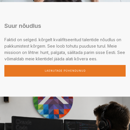
Suur nõudlus
Faktid on selged. kõrgelt kvalifitseeritud talentide nõudlus on
pakkumistest kõrgem. See loob tohutu puuduse turul. Meie
missioon on lihtne: hunt, palgata, säilitada parim sisse Eesti. See
võimaldab meie klientidel jääda alati kõvera ees.
LAENUTAGE PÜHENDUNUD