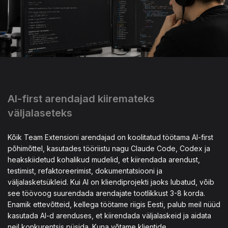
AI-first arendajad kiiremateks
väljalaseteks
Kõik Team Extensioni arendajad on koolitatud töötama AI-first
põhimõttel, kasutades tööriistu nagu Claude Code, Codex ja
heakskiidetud kohalikud mudelid, et kiirendada arendust,
testimist, refaktoreerimist, dokumentatsiooni ja
väljalasketsükleid. Kui AI on kliendiprojekti jaoks lubatud, võib
see töövoog suurendada arendajate tootlikkust 3-8 korda.
Enamik ettevõtteid, kellega töötame riigis Eesti, palub meil nüüd
kasutada AI-d arenduses, et kiirendada väljalaskeid ja aidata
neil konkurentsis püsida. Kuna võtame klientide