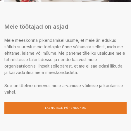
Meie töötajad on asjad
Meie meeskonna pikendamisel usume, et meie äri edukus
sõltub suuresti meie töötajate õnne sõltumata sellest, mida me
ehitame, leiame või müüme. Me paneme täieliku usalduse meie
tehnilistesse talentidesse ja nende kasvust meie
organisatsioonis; lihtsalt sellepärast, et me ei saa edasi liikuda
ja kasvada ilma meie meeskondadeta.
See on tõeline erinevus meie arvamuse võitmise ja kaotamise
vahel.
LAENUTAGE PÜHENDUNUD