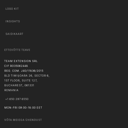
LOGO KIT
INSIGHTS
SAIDIKAART
ETTEVÕTTE TEAVE
TEAM EXTENSION SRL
CIF RO35062448
REG. COM. J40/11836/2015
BLD TIMIȘOARA 26, SECTOR 6,
1ST FLOOR, SUITE 127,
BUCHAREST
,
061331
ROMANIA
+1 650 297 6550
MON-FRI 09:00-18:00 EET
VÕTA MEIEGA ÜHENDUST