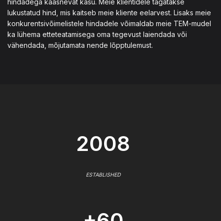
hindadega kaasnevat kasu. Meie klientidele tagatakse
lukustatud hind, mis kaitseb meie kliente eelarvest. Lisaks meie
konkurentsivõimelistele hindadele võimaldab meie TEM-mudel
ka lühema etteteatamisega oma tegevust laiendada või
vähendada, mõjutamata nende lõpptulemust.
2008
ESTABLISHED
+60