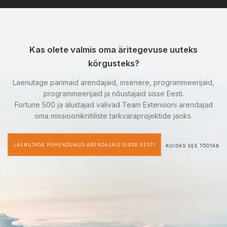
Kas olete valmis oma äritegevuse uuteks
kõrgusteks?
Laenutage parimaid arendajaid, insenere, programmeerijaid,
programmeerijaid ja nõustajaid sisse Eesti.
Fortune 500 ja alustajad valivad Team Extensioni arendajad
oma missioonikriitiliste tarkvaraprojektide jaoks.
LAENUTAGE PÜHENDUNUD ARENDAJAID SISSE EESTI
KUIDAS SEE TÖÖTAB