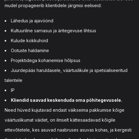
mudel propageerib klientidele järgmisi eeliseid:
Lähedus ja ajavöönd
Kultuuriline sarnasus ja äritegevuse lihtsus
Kulude kokkuhoid
Ootuste haldamine
Projektidega kohanemise hõlpsus
Juurdepääs haruldasele, väärtuslikule ja spetsialiseeritud
talentele
IP
Kliendid saavad keskenduda oma põhitegevusele.
Need hüved kujutavad endast väikseima pakkumise kõige
väärtuslikumat väidet, on ilmselt kättesaadavad kõigile
ettevõtetele, kes asuvad naabruses asuvas kohas, ja kergesti