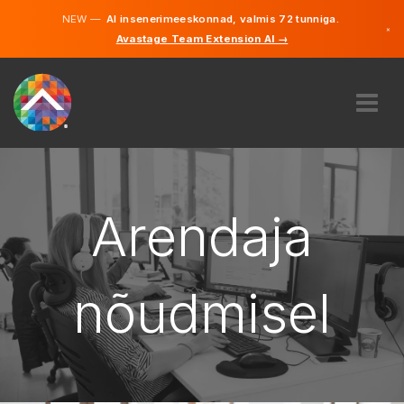
NEW —
AI insenerimeeskonnad, valmis 72 tunniga.
×
Avastage Team Extension AI →
Eesti
Inglise
MEIST
EKSPERTIIS
KUIDAS SEE TÖÖTAB
Arendaja
KARJÄÄR
PALKAMA
nõudmisel
EESTI
ET
ALUSTAMA