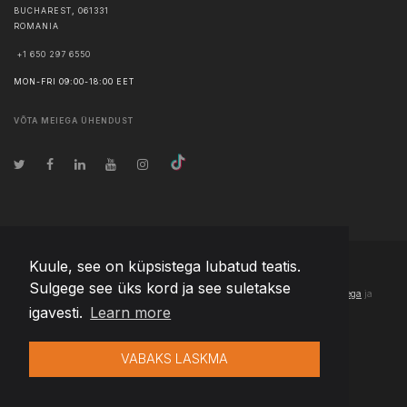
BUCHAREST
,
061331
ROMANIA
+1 650 297 6550
MON-FRI 09:00-18:00 EET
VÕTA MEIEGA ÜHENDUST
Kuule, see on küpsistega lubatud teatis.
© Autoriõigus
2026
Team Extension Estonia
- Kõik õigused kaitstud
Sulgege see üks kord ja see suletakse
Changelog
● Selle saidi kasutamisega nõustute meie
Kasutustingimustega
ja
igavesti.
Learn more
Privaatsuseeskirjadega
VABAKS LASKMA