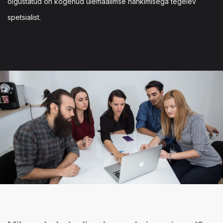
õigustatud on kogenud ülemaailmse hankimisega tegelev
spetsialist.