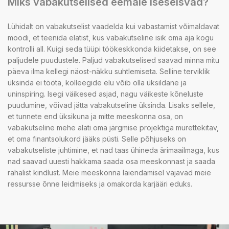
Miks vabakutselised eemale iseseisvad?
Lühidalt on vabakutselist vaadelda kui vabastamist võimaldavat
moodi, et teenida elatist, kus vabakutseline isik oma aja kogu
kontrolli all. Kuigi seda tüüpi töökeskkonda kiidetakse, on see
paljudele puudustele. Paljud vabakutselised saavad minna mitu
päeva ilma kellegi näost-näkku suhtlemiseta. Selline terviklik
üksinda ei tööta, kolleegide elu võib olla üksildane ja
uninspiring. Isegi väikesed asjad, nagu väikeste kõneluste
puudumine, võivad jätta vabakutseline üksinda. Lisaks sellele,
et tunnete end üksikuna ja mitte meeskonna osa, on
vabakutseline mehe alati oma järgmise projektiga murettekitav,
et oma finantsolukord jääks püsti. Selle põhjuseks on
vabakutseliste juhtimine, et nad taas ühineda ärimaailmaga, kus
nad saavad uuesti hakkama saada osa meeskonnast ja saada
rahalist kindlust. Meie meeskonna laiendamisel vajavad meie
ressursse õnne leidmiseks ja omakorda karjääri eduks.