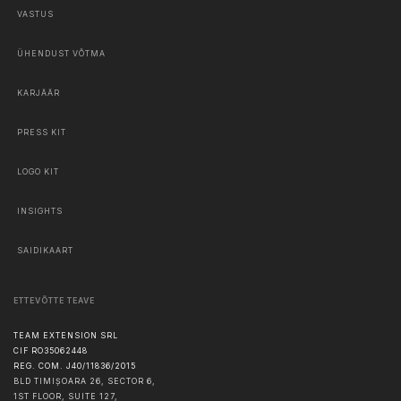
VASTUS
ÜHENDUST VÕTMA
KARJÄÄR
PRESS KIT
LOGO KIT
INSIGHTS
SAIDIKAART
ETTEVÕTTE TEAVE
TEAM EXTENSION SRL
CIF RO35062448
REG. COM. J40/11836/2015
BLD TIMIȘOARA 26, SECTOR 6,
1ST FLOOR, SUITE 127,