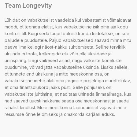
Team Longevity
Lühidalt on vabakutselist vaadelda kui vabastamist võimaldavat
moodi, et teenida elatist, kus vabakutseline isik oma aja kogu
kontrolli all. Kuigi seda tüüpi töökeskkonda kiidetakse, on see
paljudele puudustele. Paljud vabakutselised saavad minna mitu
päeva ilma kellegi näost-näkku suhtlemiseta. Selline terviklik
üksinda ei tööta, kolleegide elu võib olla üksildane ja
uninspiring. Isegi väikesed asjad, nagu väikeste kõneluste
puudumine, võivad jätta vabakutseline üksinda. Lisaks sellele,
et tunnete end üksikuna ja mitte meeskonna osa, on
vabakutseline mehe alati oma järgmise projektiga murettekitav,
et oma finantsolukord jääks püsti. Selle põhjuseks on
vabakutseliste juhtimine, et nad taas ühineda ärimaailmaga, kus
nad saavad uuesti hakkama saada osa meeskonnast ja saada
rahalist kindlust. Meie meeskonna laiendamisel vajavad meie
ressursse õnne leidmiseks ja omakorda karjääri eduks.