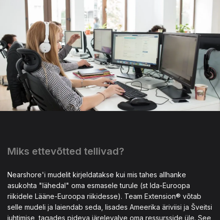
Miks ettevõtted tellivad?
Nearshore'i mudelit kirjeldatakse kui mis tahes allhanke
asukohta "lähedal" oma esmasele turule (st Ida-Euroopa
riikidele Lääne-Euroopa riikidesse). Team Extension® võtab
selle mudeli ja laiendab seda, lisades Ameerika äriviisi ja Šveitsi
juhtimise, tagades pideva järelevalve oma ressursside üle. See