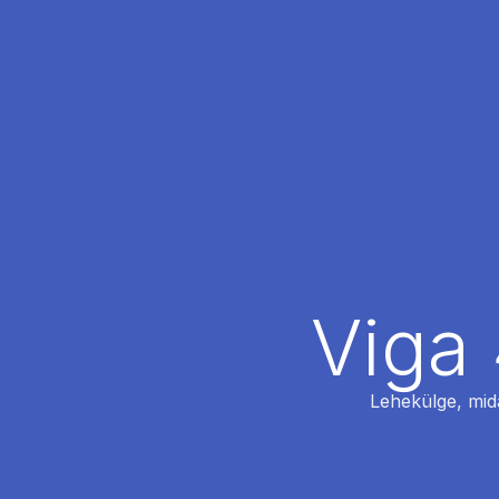
Viga 
Lehekülge, mida 