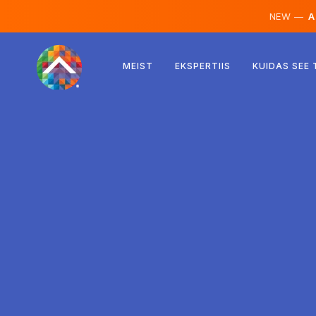
NEW —
AI
Austria
MEIST
EKSPERTIIS
KUIDAS SEE
Soome
Island
Luksemburg
Rootsi
Ühendkuningriik
Albaania
Tšehhi
Ungari
Põhja-Makedoonia