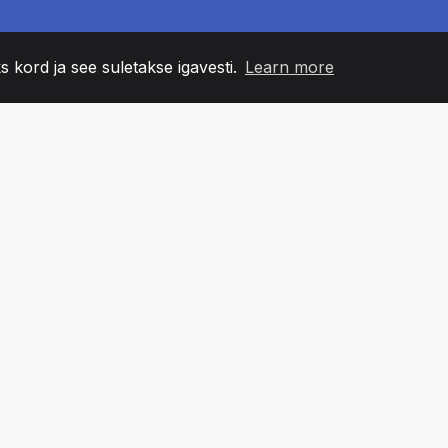
s kord ja see suletakse igavesti.
Learn more
60
+36
7
NNA LIIKMED
COUNTRIES
BÜRO