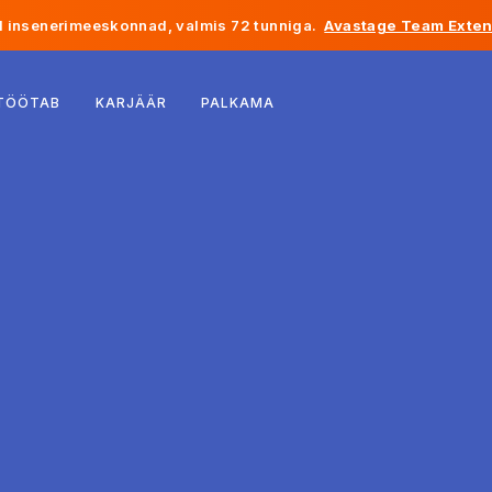
 insenerimeeskonnad, valmis 72 tunniga.
Avastage Team Exten
Belgia
 TÖÖTAB
KARJÄÄR
PALKAMA
Prantsusmaa
Iirimaa
Holland
Šveits
Ameerika Ühendriigid
Bosnia ja Hertsegoviina
Eesti
Läti
Moldova