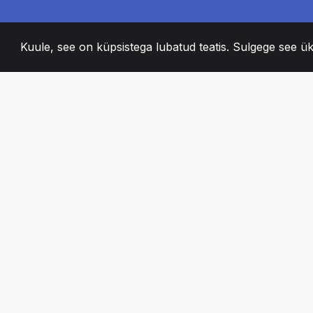
Kuule, see on küpsistega lubatud teatis. Sulgege see ük
2008
+
ESTABLISHED
KIRGLIK MEESKO