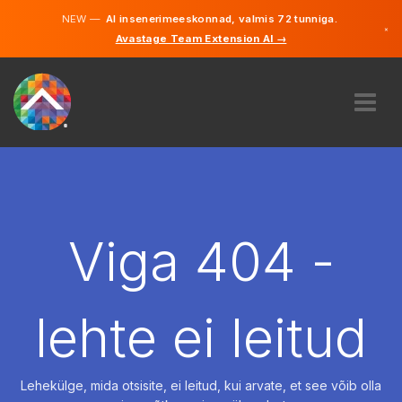
NEW —
AI insenerimeeskonnad, valmis 72 tunniga.
×
Avastage Team Extension AI →
Eesti
Inglise
MEIST
EKSPERTIIS
KUIDAS SEE TÖÖTAB
KARJÄÄR
Viga 404 -
PALKAMA
EESTI
lehte ei leitud
ET
ALUSTAMA
Lehekülge, mida otsisite, ei leitud, kui arvate, et see võib olla