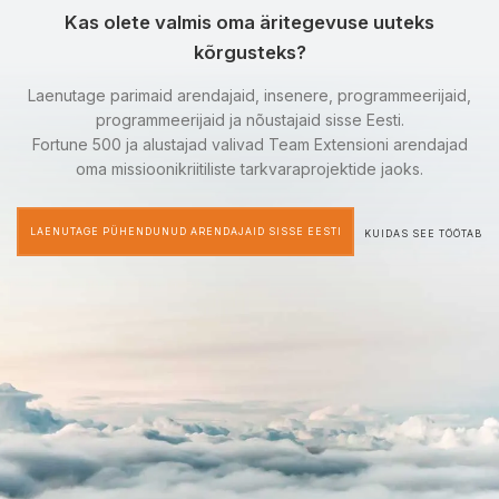
Kas olete valmis oma äritegevuse uuteks
kõrgusteks?
Laenutage parimaid arendajaid, insenere, programmeerijaid,
programmeerijaid ja nõustajaid sisse Eesti.
Fortune 500 ja alustajad valivad Team Extensioni arendajad
oma missioonikriitiliste tarkvaraprojektide jaoks.
LAENUTAGE PÜHENDUNUD ARENDAJAID SISSE EESTI
KUIDAS SEE TÖÖTAB