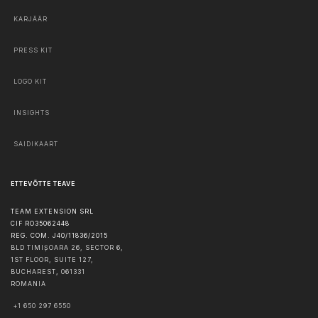
KARJÄÄR
PRESS KIT
LOGO KIT
INSIGHTS
SAIDIKAART
ETTEVÕTTE TEAVE
TEAM EXTENSION SRL
CIF RO35062448
REG. COM. J40/11836/2015
BLD TIMIȘOARA 26, SECTOR 6,
1ST FLOOR, SUITE 127,
BUCHAREST
,
061331
ROMANIA
+1 650 297 6550