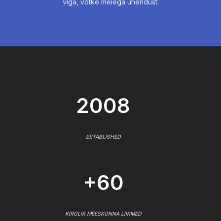
viga, võtke meiega ühendust.
2008
ESTABLISHED
+60
KIRGLIK MEESKONNA LIIKMED