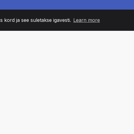
s kord ja see suletakse igavesti.
Learn more
60
+36
7
NNA LIIKMED
COUNTRIES
BÜRO