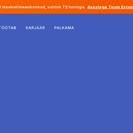
 insenerimeeskonnad, valmis 72 tunniga.
Avastage Team Exten
Belgia
 TÖÖTAB
KARJÄÄR
PALKAMA
Prantsusmaa
Iirimaa
Holland
Šveits
Ameerika Ühendriigid
Bosnia ja Hertsegoviina
Eesti
Läti
Moldova