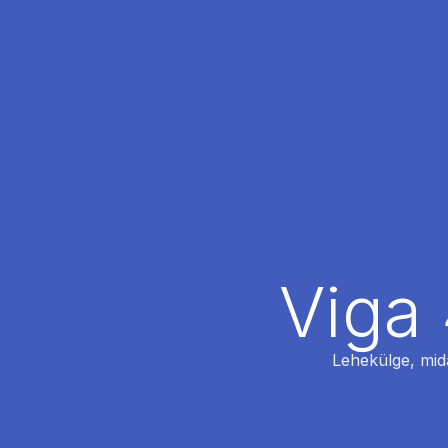
Viga 
Lehekülge, mida 