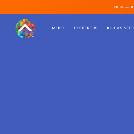
NEW —
AI
Austria
MEIST
EKSPERTIIS
KUIDAS SEE
Soome
Island
Luksemburg
Rootsi
Ühendkuningriik
Albaania
Tšehhi
Ungari
Põhja-Makedoonia