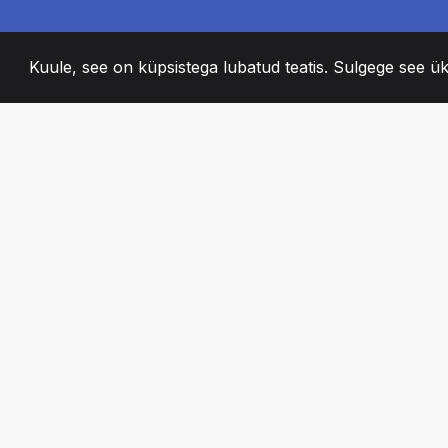
Kuule, see on küpsistega lubatud teatis. Sulgege see ük
2008
+
ESTABLISHED
KIRGLIK MEESKO