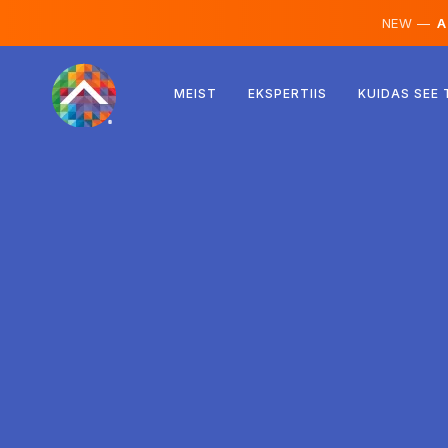
NEW —
AI
Austria
MEIST
EKSPERTIIS
KUIDAS SEE
Soome
Island
Luksemburg
Rootsi
Ühendkuningriik
Albaania
Tšehhi
Ungari
Põhja-Makedoonia