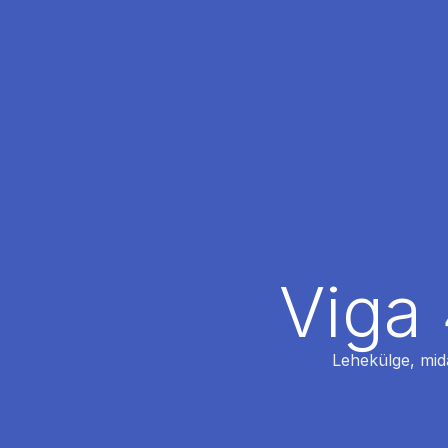
Viga 
Lehekülge, mida 