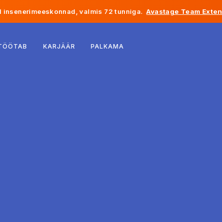
 insenerimeeskonnad, valmis 72 tunniga.
Avastage Team Exten
Belgia
 TÖÖTAB
KARJÄÄR
PALKAMA
Prantsusmaa
Iirimaa
Holland
Šveits
Ameerika Ühendriigid
Bosnia ja Hertsegoviina
Eesti
Läti
Moldova