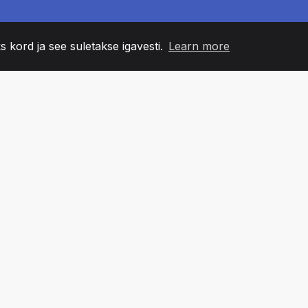
s kord ja see suletakse igavesti.
Learn more
60
+36
7
NNA LIIKMED
COUNTRIES
BÜRO