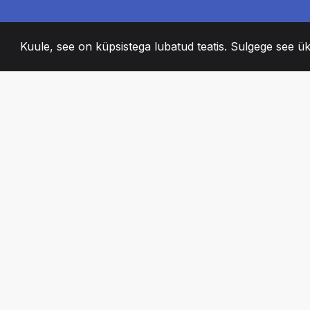
Kuule, see on küpsistega lubatud teatis. Sulgege see ük
2008
+
ESTABLISHED
KIRGLIK MEESKO