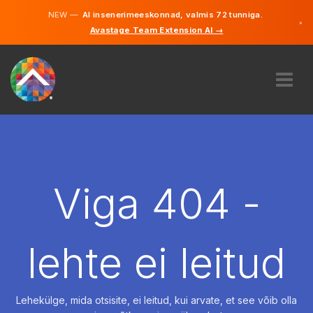
NEW —
AI insenerimeeskonnad, valmis 72 tunniga.
×
Avastage Team Extension AI →
Eesti
Inglise
MEIST
EKSPERTIIS
KUIDAS SEE TÖÖTAB
KARJÄÄR
Viga 404 -
PALKAMA
EESTI
lehte ei leitud
ET
ALUSTAMA
Lehekülge, mida otsisite, ei leitud, kui arvate, et see võib olla