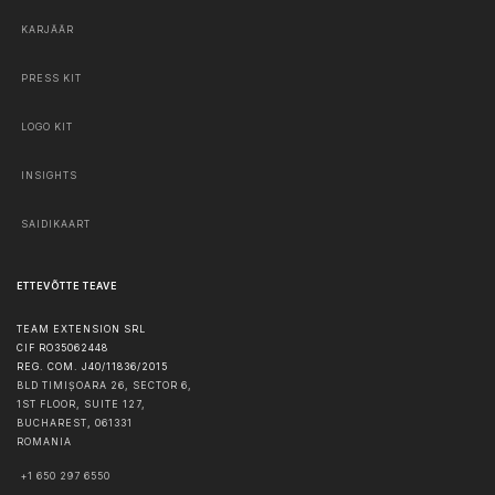
KARJÄÄR
PRESS KIT
LOGO KIT
INSIGHTS
SAIDIKAART
ETTEVÕTTE TEAVE
TEAM EXTENSION SRL
CIF RO35062448
REG. COM. J40/11836/2015
BLD TIMIȘOARA 26, SECTOR 6,
1ST FLOOR, SUITE 127,
BUCHAREST
,
061331
ROMANIA
+1 650 297 6550