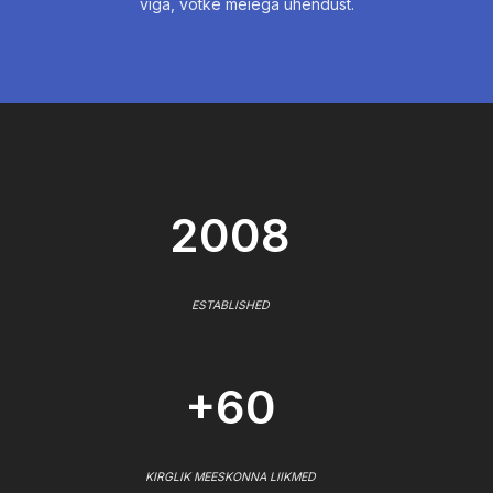
viga, võtke meiega ühendust.
2008
ESTABLISHED
+60
KIRGLIK MEESKONNA LIIKMED