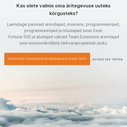
Kas olete valmis oma äritegevuse uuteks
kõrgusteks?
Laenutage parimaid arendajaid, insenere, programmeerijaid,
programmeerijaid ja nõustajaid sisse Eesti.
Fortune 500 ja alustajad valivad Team Extensioni arendajad
oma missioonikriitiliste tarkvaraprojektide jaoks.
LAENUTAGE PÜHENDUNUD ARENDAJAID SISSE EESTI
KUIDAS SEE TÖÖTAB