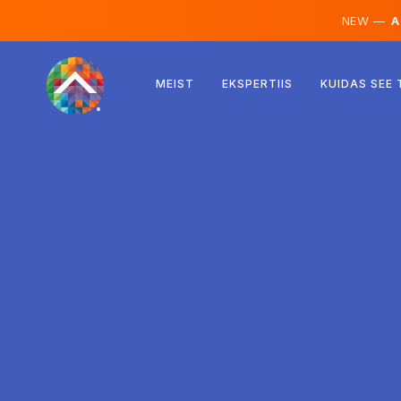
NEW —
AI
Austria
MEIST
EKSPERTIIS
KUIDAS SEE
Soome
Island
Luksemburg
Rootsi
Ühendkuningriik
Albaania
Tšehhi
Ungari
Põhja-Makedoonia