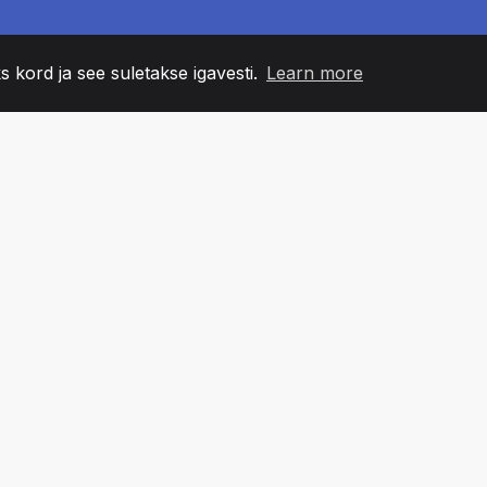
s kord ja see suletakse igavesti.
Learn more
60
+36
7
NNA LIIKMED
COUNTRIES
BÜRO