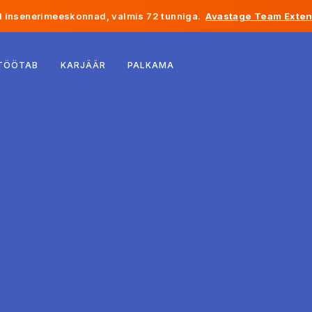
 insenerimeeskonnad, valmis 72 tunniga.
Avastage Team Exten
Belgia
 TÖÖTAB
KARJÄÄR
PALKAMA
Prantsusmaa
Iirimaa
Holland
Šveits
Ameerika Ühendriigid
Bosnia ja Hertsegoviina
Eesti
Läti
Moldova