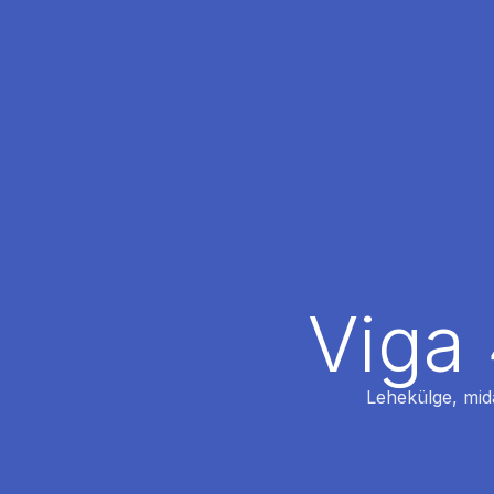
Viga 
Lehekülge, mida 