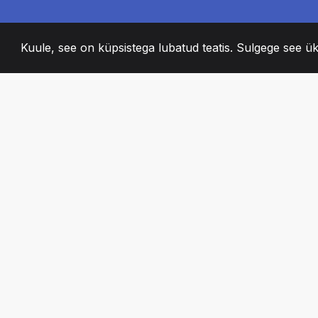
Kuule, see on küpsistega lubatud teatis. Sulgege see ük
2008
+
ESTABLISHED
KIRGLIK MEESKO