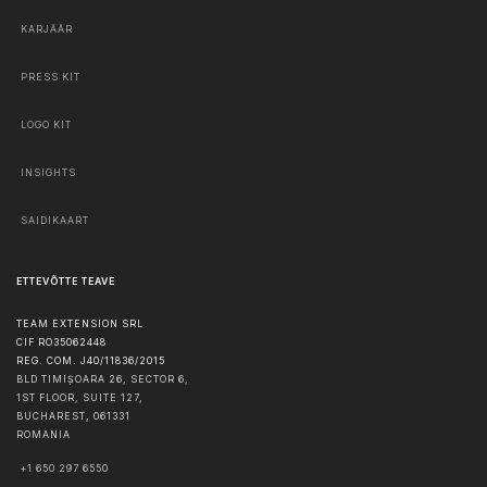
KARJÄÄR
PRESS KIT
LOGO KIT
INSIGHTS
SAIDIKAART
ETTEVÕTTE TEAVE
TEAM EXTENSION SRL
CIF RO35062448
REG. COM. J40/11836/2015
BLD TIMIȘOARA 26, SECTOR 6,
1ST FLOOR, SUITE 127,
BUCHAREST
,
061331
ROMANIA
+1 650 297 6550