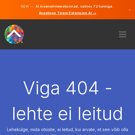
NEW —
AI insenerimeeskonnad, valmis 72 tunniga.
×
Avastage Team Extension AI →
Eesti
Inglise
MEIST
EKSPERTIIS
KUIDAS SEE TÖÖTAB
KARJÄÄR
Viga 404 -
PALKAMA
EESTI
lehte ei leitud
ET
ALUSTAMA
Lehekülge, mida otsisite, ei leitud, kui arvate, et see võib olla