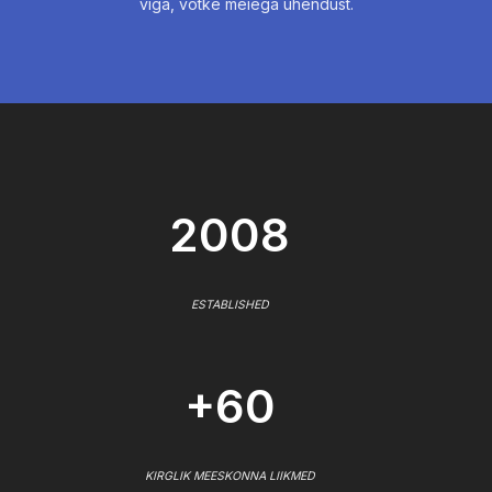
viga, võtke meiega ühendust.
2008
ESTABLISHED
+60
KIRGLIK MEESKONNA LIIKMED