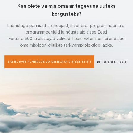
Kas olete valmis oma äritegevuse uuteks
kõrgusteks?
Laenutage parimaid arendajaid, insenere, programmeerijaid,
programmeerijaid ja nõustajaid sisse Eesti.
Fortune 500 ja alustajad valivad Team Extensioni arendajad
oma missioonikriitiliste tarkvaraprojektide jaoks.
LAENUTAGE PÜHENDUNUD ARENDAJAID SISSE EESTI
KUIDAS SEE TÖÖTAB