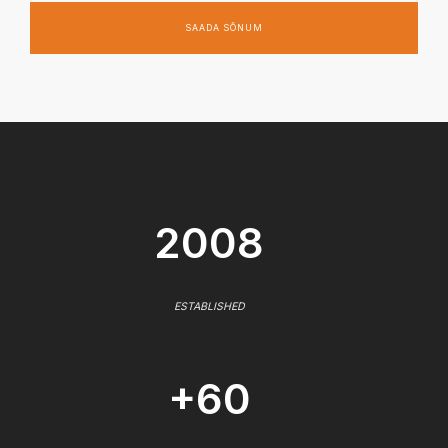
SAADA SÕNUM
2008
ESTABLISHED
+60