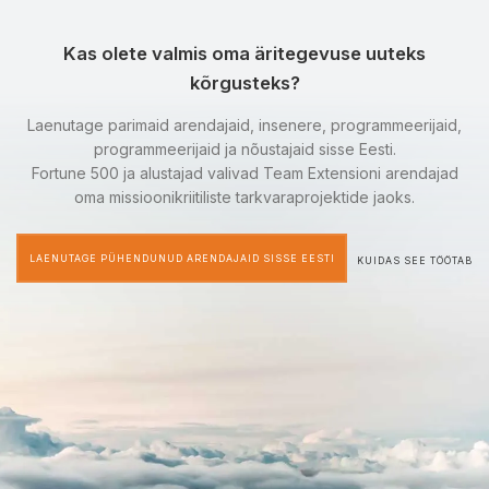
Kas olete valmis oma äritegevuse uuteks
kõrgusteks?
Laenutage parimaid arendajaid, insenere, programmeerijaid,
programmeerijaid ja nõustajaid sisse Eesti.
Fortune 500 ja alustajad valivad Team Extensioni arendajad
oma missioonikriitiliste tarkvaraprojektide jaoks.
LAENUTAGE PÜHENDUNUD ARENDAJAID SISSE EESTI
KUIDAS SEE TÖÖTAB