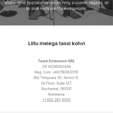
ettevõttele tipptasemel ande ning püüame tagada, et
te alati konkurentsi ees seisate.
Liitu meiega tassi kohvi
Team Extension SRL
CIF RO35062448
Reg. Com. J40/11836/2015
Bld Timișoara 26, Sector 6,
1st Floor, Suite 127,
Bucharest, 061331
Rumeenia
+1 650 297 6550