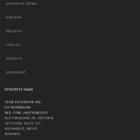
ÜHENDUST VÕTMA
KARJÄÄR
PRESS KIT
LOGO KIT
INSIGHTS
SAIDIKAART
ETTEVÕTTE TEAVE
TEAM EXTENSION SRL
CIF RO35062448
REG. COM. J40/11836/2015
BLD TIMIȘOARA 26, SECTOR 6,
1ST FLOOR, SUITE 127,
BUCHAREST
,
061331
ROMANIA