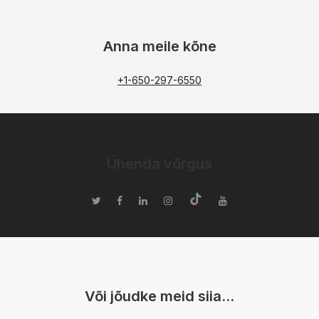
Anna meile kõne
+1-650-297-6550
Ühenda võrgus
Või jõudke meid siia…