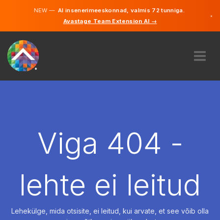
NEW —
AI insenerimeeskonnad, valmis 72 tunniga.
×
Avastage Team Extension AI →
Eesti
Inglise
MEIST
EKSPERTIIS
KUIDAS SEE TÖÖTAB
KARJÄÄR
Viga 404 -
PALKAMA
EESTI
lehte ei leitud
ET
ALUSTAMA
Lehekülge, mida otsisite, ei leitud, kui arvate, et see võib olla