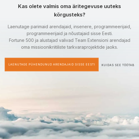
Kas olete valmis oma äritegevuse uuteks
kõrgusteks?
Laenutage parimaid arendajaid, insenere, programmeerijaid,
programmeerijaid ja nõustajaid sisse Eesti.
Fortune 500 ja alustajad valivad Team Extensioni arendajad
oma missioonikriitiliste tarkvaraprojektide jaoks.
LAENUTAGE PÜHENDUNUD ARENDAJAID SISSE EESTI
KUIDAS SEE TÖÖTAB