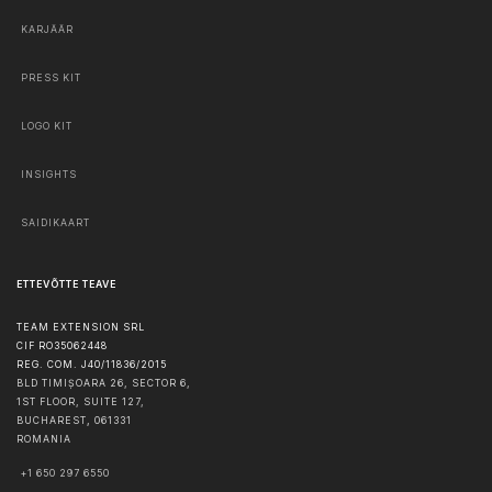
KARJÄÄR
PRESS KIT
LOGO KIT
INSIGHTS
SAIDIKAART
ETTEVÕTTE TEAVE
TEAM EXTENSION SRL
CIF RO35062448
REG. COM. J40/11836/2015
BLD TIMIȘOARA 26, SECTOR 6,
1ST FLOOR, SUITE 127,
BUCHAREST
,
061331
ROMANIA
+1 650 297 6550