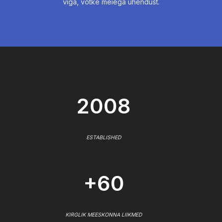
viga, võtke meiega ühendust.
2008
ESTABLISHED
+60
KIRGLIK MEESKONNA LIIKMED