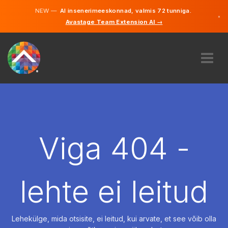
NEW —
AI insenerimeeskonnad, valmis 72 tunniga.
×
Avastage Team Extension AI →
Eesti
Inglise
MEIST
EKSPERTIIS
KUIDAS SEE TÖÖTAB
KARJÄÄR
Viga 404 -
PALKAMA
EESTI
lehte ei leitud
ET
ALUSTAMA
Lehekülge, mida otsisite, ei leitud, kui arvate, et see võib olla