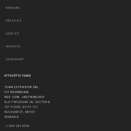
KARJÄÄR
PRESS KIT
LOGO KIT
INSIGHTS
SAIDIKAART
ETTEVÕTTE TEAVE
TEAM EXTENSION SRL
CIF RO35062448
REG. COM. J40/11836/2015
BLD TIMIȘOARA 26, SECTOR 6,
1ST FLOOR, SUITE 127,
BUCHAREST
,
061331
ROMANIA
+1 650 297 6550