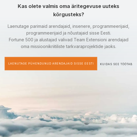
Kas olete valmis oma äritegevuse uuteks
kõrgusteks?
Laenutage parimaid arendajaid, insenere, programmeerijaid,
programmeerijaid ja nõustajaid sisse Eesti.
Fortune 500 ja alustajad valivad Team Extensioni arendajad
oma missioonikriitiliste tarkvaraprojektide jaoks.
LAENUTAGE PÜHENDUNUD ARENDAJAID SISSE EESTI
KUIDAS SEE TÖÖTAB