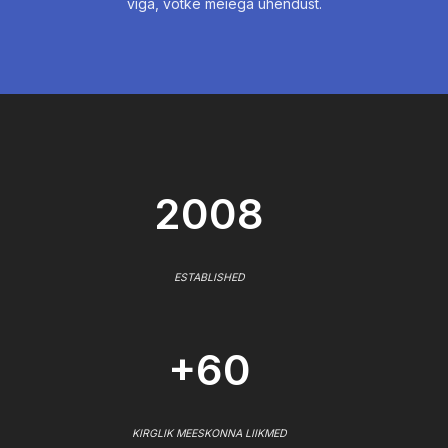
viga, võtke meiega ühendust.
2008
ESTABLISHED
+60
KIRGLIK MEESKONNA LIIKMED