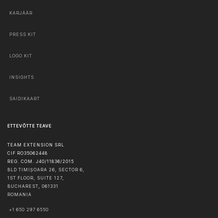
KARJÄÄR
PRESS KIT
LOGO KIT
INSIGHTS
SAIDIKAART
ETTEVÕTTE TEAVE
TEAM EXTENSION SRL
CIF RO35062448
REG. COM. J40/11836/2015
BLD TIMIȘOARA 26, SECTOR 6,
1ST FLOOR, SUITE 127,
BUCHAREST
,
061331
ROMANIA
+1 650 297 6550