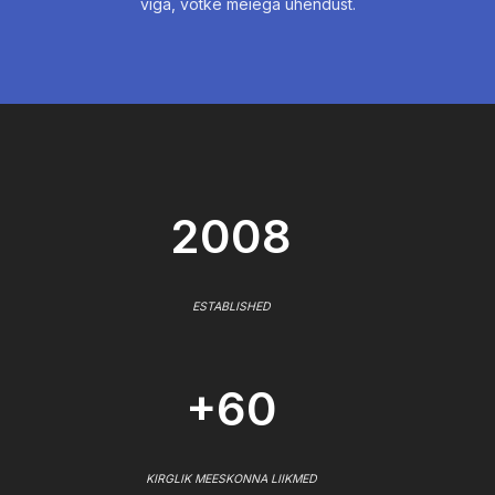
viga, võtke meiega ühendust.
2008
ESTABLISHED
+60
KIRGLIK MEESKONNA LIIKMED