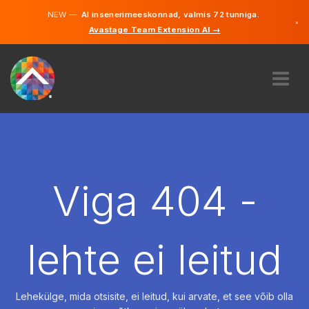
NEW —
AI insenerimeeskonnad, valmis 72 tunniga.
×
Avastage Team Extension AI →
Eesti
Inglise
MEIST
EKSPERTIIS
KUIDAS SEE TÖÖTAB
KARJÄÄR
Viga 404 -
PALKAMA
EESTI
lehte ei leitud
ET
ALUSTAMA
Lehekülge, mida otsisite, ei leitud, kui arvate, et see võib olla