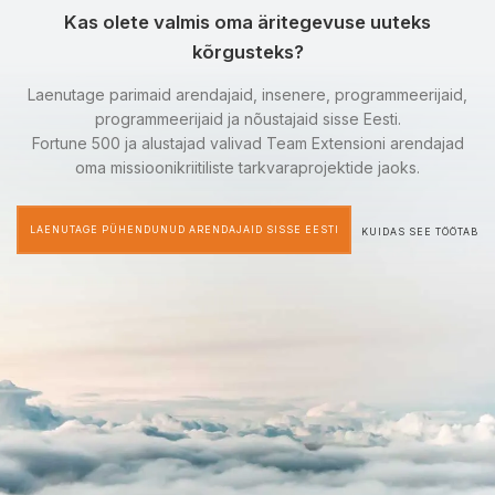
Kas olete valmis oma äritegevuse uuteks
kõrgusteks?
Laenutage parimaid arendajaid, insenere, programmeerijaid,
programmeerijaid ja nõustajaid sisse Eesti.
Fortune 500 ja alustajad valivad Team Extensioni arendajad
oma missioonikriitiliste tarkvaraprojektide jaoks.
LAENUTAGE PÜHENDUNUD ARENDAJAID SISSE EESTI
KUIDAS SEE TÖÖTAB