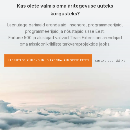
Kas olete valmis oma äritegevuse uuteks
kõrgusteks?
Laenutage parimaid arendajaid, insenere, programmeerijaid,
programmeerijaid ja nõustajaid sisse Eesti.
Fortune 500 ja alustajad valivad Team Extensioni arendajad
oma missioonikriitiliste tarkvaraprojektide jaoks.
LAENUTAGE PÜHENDUNUD ARENDAJAID SISSE EESTI
KUIDAS SEE TÖÖTAB