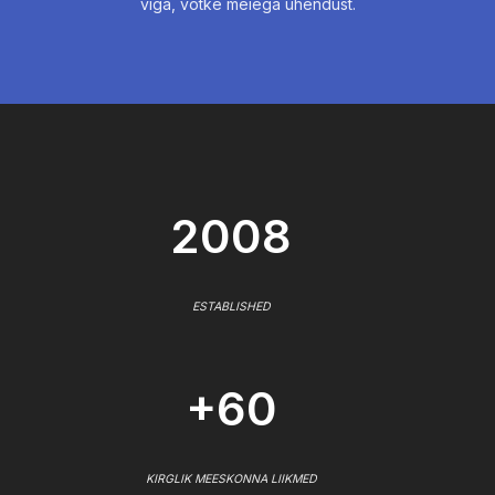
viga, võtke meiega ühendust.
2008
ESTABLISHED
+60
KIRGLIK MEESKONNA LIIKMED