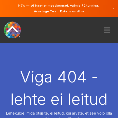
NEW —
AI insenerimeeskonnad, valmis 72 tunniga.
×
Avastage Team Extension AI →
Eesti
Inglise
MEIST
EKSPERTIIS
KUIDAS SEE TÖÖTAB
KARJÄÄR
Viga 404 -
PALKAMA
EESTI
lehte ei leitud
ET
ALUSTAMA
Lehekülge, mida otsisite, ei leitud, kui arvate, et see võib olla