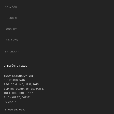
KARJÄÄR
PRESS KIT
LOGO KIT
INSIGHTS
SAIDIKAART
ETTEVÕTTE TEAVE
TEAM EXTENSION SRL
CIF RO35062448
REG. COM. J40/11836/2015
BLD TIMIȘOARA 26, SECTOR 6,
1ST FLOOR, SUITE 127,
BUCHAREST
,
061331
ROMANIA
+1 650 297 6550