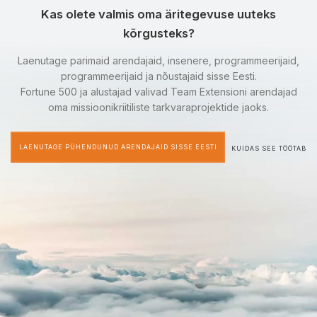
Kas olete valmis oma äritegevuse uuteks
kõrgusteks?
Laenutage parimaid arendajaid, insenere, programmeerijaid,
programmeerijaid ja nõustajaid sisse Eesti.
Fortune 500 ja alustajad valivad Team Extensioni arendajad
oma missioonikriitiliste tarkvaraprojektide jaoks.
LAENUTAGE PÜHENDUNUD ARENDAJAID SISSE EESTI
KUIDAS SEE TÖÖTAB