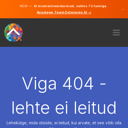
NEW —
AI insenerimeeskonnad, valmis 72 tunniga.
×
Avastage Team Extension AI →
Eesti
Inglise
MEIST
EKSPERTIIS
KUIDAS SEE TÖÖTAB
KARJÄÄR
Viga 404 -
PALKAMA
EESTI
lehte ei leitud
ET
ALUSTAMA
Lehekülge, mida otsisite, ei leitud, kui arvate, et see võib olla