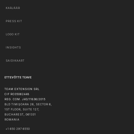
KARJÄÄR
PRESS KIT
LOGO KIT
INSIGHTS
SAIDIKAART
ETTEVÕTTE TEAVE
TEAM EXTENSION SRL
CIF RO35062448
REG. COM. J40/11836/2015
BLD TIMIȘOARA 26, SECTOR 6,
1ST FLOOR, SUITE 127,
BUCHAREST
,
061331
ROMANIA
+1 650 297 6550