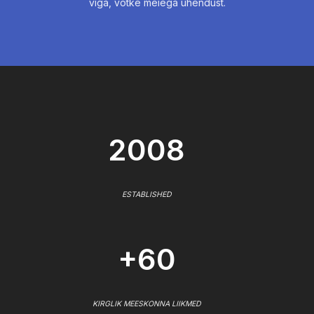
viga, võtke meiega ühendust.
2008
ESTABLISHED
+60
KIRGLIK MEESKONNA LIIKMED