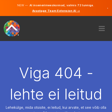
NEW —
AI insenerimeeskonnad, valmis 72 tunniga.
×
Avastage Team Extension AI →
Eesti
Inglise
MEIST
EKSPERTIIS
KUIDAS SEE TÖÖTAB
KARJÄÄR
Viga 404 -
PALKAMA
EESTI
lehte ei leitud
ET
ALUSTAMA
Lehekülge, mida otsisite, ei leitud, kui arvate, et see võib olla