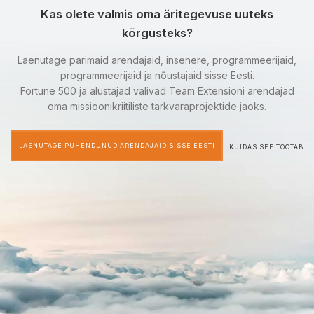
Kas olete valmis oma äritegevuse uuteks
kõrgusteks?
Laenutage parimaid arendajaid, insenere, programmeerijaid,
programmeerijaid ja nõustajaid sisse Eesti.
Fortune 500 ja alustajad valivad Team Extensioni arendajad
oma missioonikriitiliste tarkvaraprojektide jaoks.
LAENUTAGE PÜHENDUNUD ARENDAJAID SISSE EESTI
KUIDAS SEE TÖÖTAB