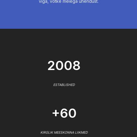
viga, võtke meiega ühendust.
2008
ESTABLISHED
+60
KIRGLIK MEESKONNA LIIKMED