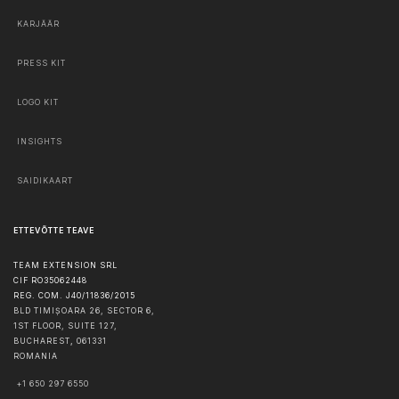
KARJÄÄR
PRESS KIT
LOGO KIT
INSIGHTS
SAIDIKAART
ETTEVÕTTE TEAVE
TEAM EXTENSION SRL
CIF RO35062448
REG. COM. J40/11836/2015
BLD TIMIȘOARA 26, SECTOR 6,
1ST FLOOR, SUITE 127,
BUCHAREST
,
061331
ROMANIA
+1 650 297 6550