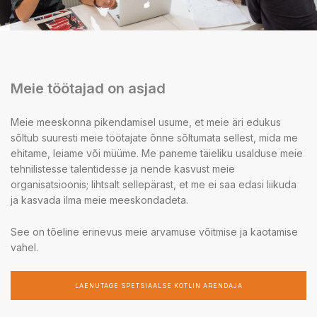
Meie töötajad on asjad
Meie meeskonna pikendamisel usume, et meie äri edukus
sõltub suuresti meie töötajate õnne sõltumata sellest, mida me
ehitame, leiame või müüme. Me paneme täieliku usalduse meie
tehnilistesse talentidesse ja nende kasvust meie
organisatsioonis; lihtsalt sellepärast, et me ei saa edasi liikuda
ja kasvada ilma meie meeskondadeta.
See on tõeline erinevus meie arvamuse võitmise ja kaotamise
vahel.
LAENUTAGE SPETSIAALSE KOTLIN ARENDAJA