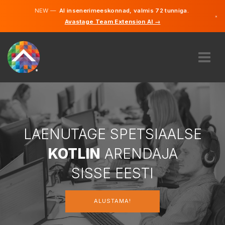
NEW —
AI insenerimeeskonnad, valmis 72 tunniga.
×
Avastage Team Extension AI →
Eesti
Inglise
MEIST
EKSPERTIIS
KUIDAS SEE TÖÖTAB
KARJÄÄR
LAENUTAGE SPETSIAALSE
PALKAMA
KOTLIN
ARENDAJA
EESTI
SISSE EESTI
ET
ALUSTAMA!
ALUSTAMA