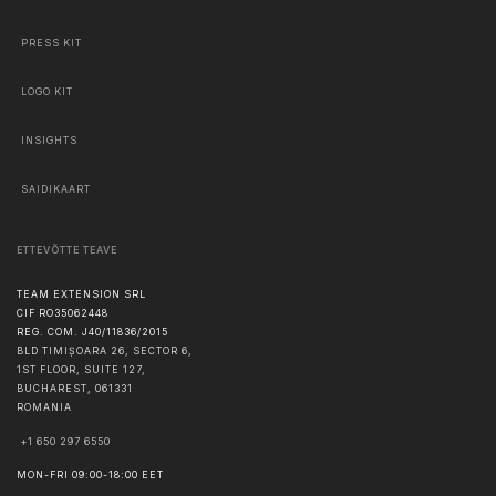
PRESS KIT
LOGO KIT
INSIGHTS
SAIDIKAART
ETTEVÕTTE TEAVE
TEAM EXTENSION SRL
CIF RO35062448
REG. COM. J40/11836/2015
BLD TIMIȘOARA 26, SECTOR 6,
1ST FLOOR, SUITE 127,
BUCHAREST
,
061331
ROMANIA
+1 650 297 6550
MON-FRI 09:00-18:00 EET