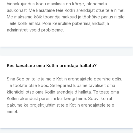
hinnakujundus kogu maailmas on kõrge, olenemata
asukohast. Me kasutame teie Kotlin arendajat otse teie nimel.
Me maksame kõik tööandja maksud ja tööhõive panus riigile.
Teile kõhklemata. Pole keeruline paberimajandust ja
administratiivseid probleeme.
Kes kavatseb oma Kotlin arendaja hallata?
Sina See on teile ja meie Kotlin arendajatele peamine eelis.
Te töötate otse koos. Sellepärast lubame tavaliselt oma
klientidel otse oma Kotlin arendajaid hallata. Te teate oma
Kotlin rakendust paremini kui keegi teine. Soovi korral
pakume ka projektijuhtimist teie Kotlin arendajatele teie
nimel.