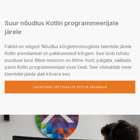
Suur nõudlus Kotlin programmeerijate
järele
Faktid on selged. Nõudlus kõrgtehnoloogiliste talentide järele
Kotlin arendamisel on pakkumistest kõrgem. See loob tohutu
puuduse turul. Meie missioon on lihtne: hunt, palgata, säilitada
parim Kotlin programmeerijad sisse Eesti. See võimaldab meie
klientidel jääda alati kõvera ees.
LAENUTAGE SPETSIAALSE KOTLIN ARENDAJA