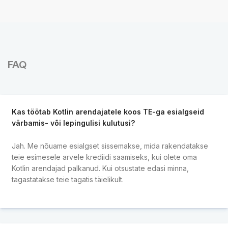
FAQ
Kas töötab Kotlin arendajatele koos TE-ga esialgseid
värbamis- või lepingulisi kulutusi?
Jah. Me nõuame esialgset sissemakse, mida rakendatakse
teie esimesele arvele krediidi saamiseks, kui olete oma
Kotlin arendajad palkanud. Kui otsustate edasi minna,
tagastatakse teie tagatis täielikult.