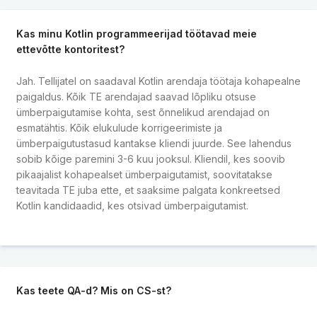
Kas minu Kotlin programmeerijad töötavad meie
ettevõtte kontoritest?
Jah. Tellijatel on saadaval Kotlin arendaja töötaja kohapealne
paigaldus. Kõik TE arendajad saavad lõpliku otsuse
ümberpaigutamise kohta, sest õnnelikud arendajad on
esmatähtis. Kõik elukulude korrigeerimiste ja
ümberpaigutustasud kantakse kliendi juurde. See lahendus
sobib kõige paremini 3-6 kuu jooksul. Kliendil, kes soovib
pikaajalist kohapealset ümberpaigutamist, soovitatakse
teavitada TE juba ette, et saaksime palgata konkreetsed
Kotlin kandidaadid, kes otsivad ümberpaigutamist.
Kas teete QA-d? Mis on CS-st?