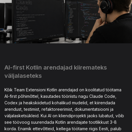
AI-first Kotlin arendajad kiiremateks
väljalaseteks
Kõik Team Extensioni Kotlin arendajad on koolitatud töötama
AI-first põhimõttel, kasutades tööriistu nagu Claude Code,
Codex ja heakskiidetud kohalikud mudelid, et kiirendada
arendust, testimist, refaktoreerimist, dokumentatsiooni ja
väljalasketsükleid. Kui AI on kliendiprojekti jaoks lubatud, võib
see töövoog suurendada Kotlin arendajate tootlikkust 3-8
korda. Enamik ettevõtteid, kellega töötame riigis Eesti, palub