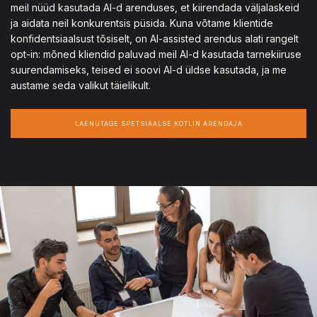
meil nüüd kasutada AI-d arenduses, et kiirendada väljalaskeid
ja aidata neil konkurentsis püsida. Kuna võtame klientide
konfidentsiaalsust tõsiselt, on AI-assisted arendus alati rangelt
opt-in: mõned kliendid paluvad meil AI-d kasutada tarnekiiruse
suurendamiseks, teised ei soovi AI-d üldse kasutada, ja me
austame seda valikut täielikult.
LAENUTAGE SPETSIAALSE KOTLIN ARENDAJA