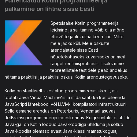
Pühendatud Kotlin programmeerija
palkamine on lihtne sisse Eesti
Spetsiaalse Kotlin programmeerija
leidmine ja säilitamine võib olla mõne
ettevõtte jaoks üsna keeruline. Mitte
meie jaoks küll. Meie oskuste
arendajatele sisse Eesti
nõuetekohaseks kuvamiseks on meil
ranget rentimisprotsessi. Lisaks meie
teoreetilistele testidele peab andekus
näitama praktilisi ja praktilisi oskusi Kotlin arendustegevuseks.
Kotlin on staatiliselt sisestatud programmeerimiskeelt, mis
töötab Java Virtual Machine'is ja mida saab ka kompileerida
JavaScripti lähtekoodi või LLVM-i kompilaatori infrastruktuuri.
Selle esmane arendus on Peterburis, Venemaal asuvas
JetBrainsi programmeerija meeskonnas. Kuigi süntaks ei ühildu
Java-ga, on Kotlin loodud Java-koodiga ühilduma ja sõltub
Java-koodist olemasolevast Java-klassi raamatukogust,