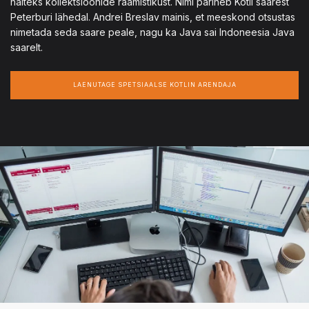
näiteks kollektsioonide raamistikust. Nimi pärineb Kotli saarest
Peterburi lähedal. Andrei Breslav mainis, et meeskond otsustas
nimetada seda saare peale, nagu ka Java sai Indoneesia Java
saarelt.
LAENUTAGE SPETSIAALSE KOTLIN ARENDAJA