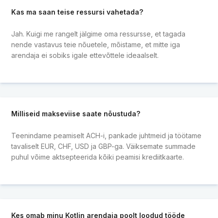
Kas ma saan teise ressursi vahetada?
Jah. Kuigi me rangelt jälgime oma ressursse, et tagada
nende vastavus teie nõuetele, mõistame, et mitte iga
arendaja ei sobiks igale ettevõttele ideaalselt.
Milliseid makseviise saate nõustuda?
Teenindame peamiselt ACH-i, pankade juhtmeid ja töötame
tavaliselt EUR, CHF, USD ja GBP-ga. Väiksemate summade
puhul võime aktsepteerida kõiki peamisi krediitkaarte.
Kes omab minu Kotlin arendaja poolt loodud tööde