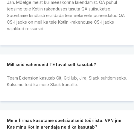
Jah. Mõelge meist kui meeskonna laiendamist. QA puhul
teosime teie Kotlin rakenduses tasuta QA suitsukatse.
Soovitame kindlasti eraldada teie eelarvele pühendatud QA.
CS-i jaoks on meil ka teie Kotlin -rakenduse CS-i jaoks
vajalikud ressursid.
Milliseid vahendeid TE tavaliselt kasutab?
Team Extension kasutab Git, GitHub, Jira, Slack suhtlemiseks.
Kutsume teid ka meie Slack kanalile.
Meie firmas kasutame spetsiaalseid tööriistu. VPN jne.
Kas minu Kotlin arendaja neid ka kasutab?