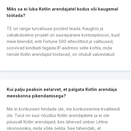
Miks sa ei luba Kotlin arendajatel kodus või kaugemal
töötada?
TE on range turvalisuse poolest teada. Kaugtöö ja
vabakutseline projekt on suurepärane kontseptsioon, kuid
meie kliendid, eriti Fortune 500 ettevõtted ja valitsused,
soovivad kindlasti tagada IP-aadressi selle kohta, mida
nende Kotlin arendajad töötavad, on ohutult salvestatud.
Kui palju peaksin eelarvet, et palgata Kotlin arendaja
meeskonna pikendamisega?
Me ei konkureeri hindade üle, me konkureerime kvaliteedi
üle. Turul on suur nõudlus Kotlin arendajatele ja ei ole
piisavalt Kotlin arendajaid, kes lähevad ümber. Lihtne
ökonoomika, mida võite öelda. See tähendab, et