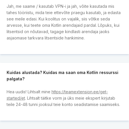
Jah, me saame / kasutab VPN-i ja jah, võite kasutada mis
tahes tööriistu, mida teie ettevõte praegu kasutab, ja edasta
see meile edasi. Kui koolitus on vajalik, siis võtke seda
arvesse, kui teete oma Kotlin arendajaid pardal. Lõpuks, kui
litsentsid on nõutavad, tagage kindlasti arendaja jaoks
asjaomase tarkvara litsentside hankimine.
Kuidas alustada? Kuidas ma saan oma Kotlin ressurssi
palgata?
Hea uudis! Lihtsalt mine
https://teamextension.ee/get-
started/et
. Lihtsalt täitke vorm ja üks meie ekspert kirjutab
teile 24-48 tunni jooksul teie konto seadistamise saamiseks.