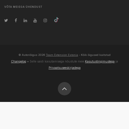
VÕTA MEIEGA ÜHENDUST
© Autoriõigus
2026
Team Extension Estonia
- Kõik õigused kaitstud
Changelog
● Selle saidi kasutamisega nõustute meie
Kasutustingimustega
ja
Privaatsuseeskirjadega