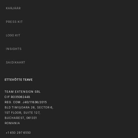
KARJÄÄR
PRESS KIT
LOGO KIT
INSIGHTS
SAIDIKAART
ETTEVÕTTE TEAVE
TEAM EXTENSION SRL
CIF RO35062448
REG. COM. J40/11836/2015
BLD TIMIȘOARA 26, SECTOR 6,
1ST FLOOR, SUITE 127,
BUCHAREST
,
061331
ROMANIA
+1 650 297 6550