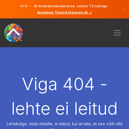
NEW —
AI insenerimeeskonnad, valmis 72 tunniga.
×
Avastage Team Extension AI →
Eesti
Inglise
MEIST
EKSPERTIIS
KUIDAS SEE TÖÖTAB
KARJÄÄR
Viga 404 -
PALKAMA
EESTI
lehte ei leitud
ET
ALUSTAMA
Lehekülge, mida otsisite, ei leitud, kui arvate, et see võib olla