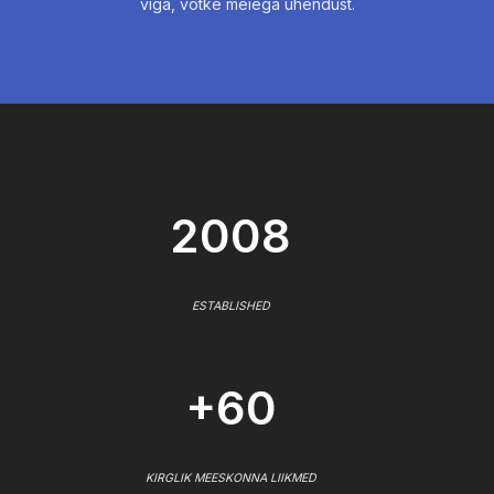
viga, võtke meiega ühendust.
2008
ESTABLISHED
+60
KIRGLIK MEESKONNA LIIKMED