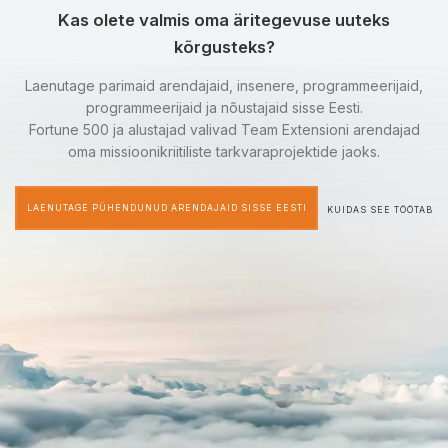
Kas olete valmis oma äritegevuse uuteks
kõrgusteks?
Laenutage parimaid arendajaid, insenere, programmeerijaid,
programmeerijaid ja nõustajaid sisse Eesti.
Fortune 500 ja alustajad valivad Team Extensioni arendajad
oma missioonikriitiliste tarkvaraprojektide jaoks.
LAENUTAGE PÜHENDUNUD ARENDAJAID SISSE EESTI
KUIDAS SEE TÖÖTAB