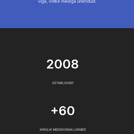
viga, võtke meiega ühendust.
2008
ESTABLISHED
+60
KIRGLIK MEESKONNA LIIKMED