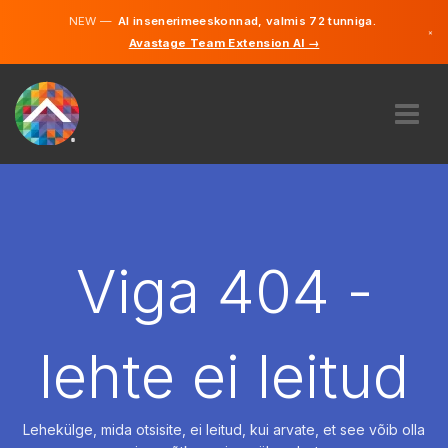
NEW —
AI insenerimeeskonnad, valmis 72 tunniga.
×
Avastage Team Extension AI →
Eesti
Inglise
MEIST
EKSPERTIIS
KUIDAS SEE TÖÖTAB
KARJÄÄR
Viga 404 -
PALKAMA
EESTI
lehte ei leitud
ET
ALUSTAMA
Lehekülge, mida otsisite, ei leitud, kui arvate, et see võib olla