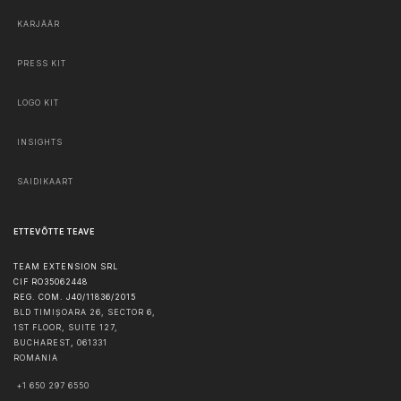
KARJÄÄR
PRESS KIT
LOGO KIT
INSIGHTS
SAIDIKAART
ETTEVÕTTE TEAVE
TEAM EXTENSION SRL
CIF RO35062448
REG. COM. J40/11836/2015
BLD TIMIȘOARA 26, SECTOR 6,
1ST FLOOR, SUITE 127,
BUCHAREST
,
061331
ROMANIA
+1 650 297 6550