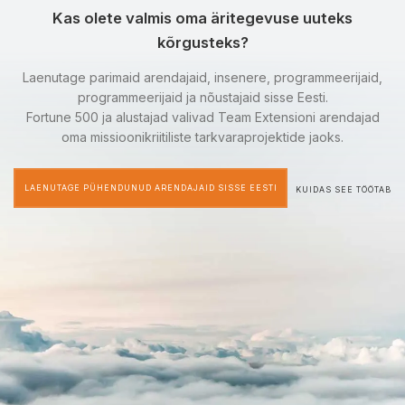
Kas olete valmis oma äritegevuse uuteks
kõrgusteks?
Laenutage parimaid arendajaid, insenere, programmeerijaid,
programmeerijaid ja nõustajaid sisse Eesti.
Fortune 500 ja alustajad valivad Team Extensioni arendajad
oma missioonikriitiliste tarkvaraprojektide jaoks.
LAENUTAGE PÜHENDUNUD ARENDAJAID SISSE EESTI
KUIDAS SEE TÖÖTAB