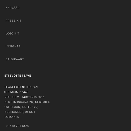
KARJÄÄR
PRESS KIT
LOGO KIT
INSIGHTS
SAIDIKAART
ETTEVÕTTE TEAVE
TEAM EXTENSION SRL
CIF RO35062448
REG. COM. J40/11836/2015
BLD TIMIȘOARA 26, SECTOR 6,
1ST FLOOR, SUITE 127,
BUCHAREST
,
061331
ROMANIA
+1 650 297 6550