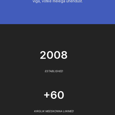
viga, võtke meiega ühendust.
2008
ESTABLISHED
+60
KIRGLIK MEESKONNA LIIKMED