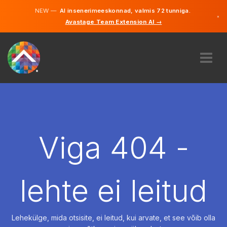
NEW —
AI insenerimeeskonnad, valmis 72 tunniga.
×
Avastage Team Extension AI →
Eesti
Inglise
MEIST
EKSPERTIIS
KUIDAS SEE TÖÖTAB
KARJÄÄR
Viga 404 -
PALKAMA
EESTI
lehte ei leitud
ET
ALUSTAMA
Lehekülge, mida otsisite, ei leitud, kui arvate, et see võib olla