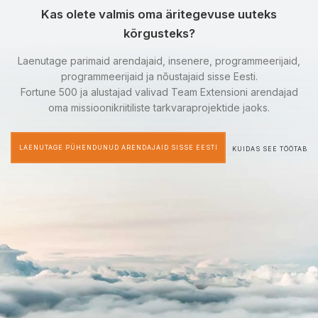
Kas olete valmis oma äritegevuse uuteks
kõrgusteks?
Laenutage parimaid arendajaid, insenere, programmeerijaid,
programmeerijaid ja nõustajaid sisse Eesti.
Fortune 500 ja alustajad valivad Team Extensioni arendajad
oma missioonikriitiliste tarkvaraprojektide jaoks.
LAENUTAGE PÜHENDUNUD ARENDAJAID SISSE EESTI
KUIDAS SEE TÖÖTAB