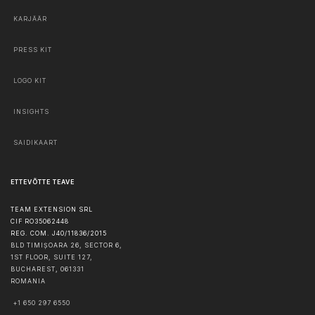
KARJÄÄR
PRESS KIT
LOGO KIT
INSIGHTS
SAIDIKAART
ETTEVÕTTE TEAVE
TEAM EXTENSION SRL
CIF RO35062448
REG. COM. J40/11836/2015
BLD TIMIȘOARA 26, SECTOR 6,
1ST FLOOR, SUITE 127,
BUCHAREST
,
061331
ROMANIA
+1 650 297 6550