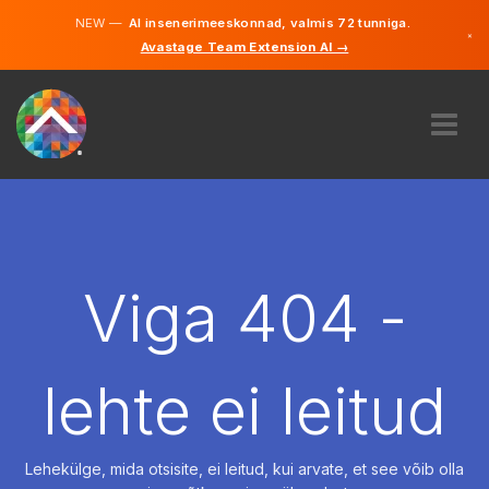
NEW —
AI insenerimeeskonnad, valmis 72 tunniga.
×
Avastage Team Extension AI →
Eesti
Inglise
MEIST
EKSPERTIIS
KUIDAS SEE TÖÖTAB
KARJÄÄR
Viga 404 -
PALKAMA
EESTI
lehte ei leitud
ET
ALUSTAMA
Lehekülge, mida otsisite, ei leitud, kui arvate, et see võib olla