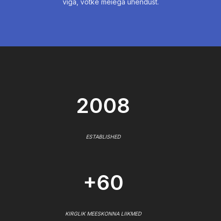
viga, võtke meiega ühendust.
2008
ESTABLISHED
+60
KIRGLIK MEESKONNA LIIKMED