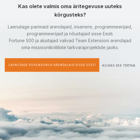
Kas olete valmis oma äritegevuse uuteks
kõrgusteks?
Laenutage parimaid arendajaid, insenere, programmeerijaid,
programmeerijaid ja nõustajaid sisse Eesti.
Fortune 500 ja alustajad valivad Team Extensioni arendajad
oma missioonikriitiliste tarkvaraprojektide jaoks.
LAENUTAGE PÜHENDUNUD ARENDAJAID SISSE EESTI
KUIDAS SEE TÖÖTAB