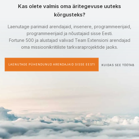
Kas olete valmis oma äritegevuse uuteks
kõrgusteks?
Laenutage parimaid arendajaid, insenere, programmeerijaid,
programmeerijaid ja nõustajaid sisse Eesti.
Fortune 500 ja alustajad valivad Team Extensioni arendajad
oma missioonikriitiliste tarkvaraprojektide jaoks.
LAENUTAGE PÜHENDUNUD ARENDAJAID SISSE EESTI
KUIDAS SEE TÖÖTAB