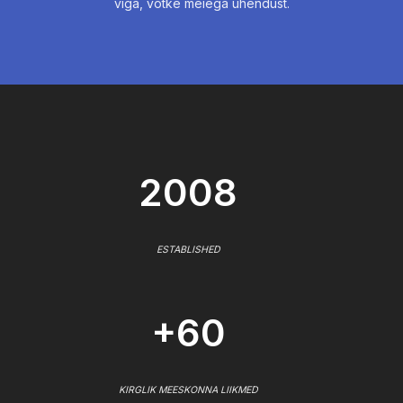
viga, võtke meiega ühendust.
2008
ESTABLISHED
+60
KIRGLIK MEESKONNA LIIKMED