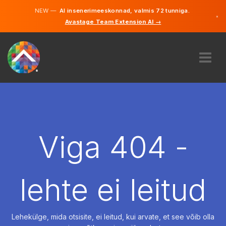
NEW —
AI insenerimeeskonnad, valmis 72 tunniga.
×
Avastage Team Extension AI →
Eesti
Inglise
MEIST
EKSPERTIIS
KUIDAS SEE TÖÖTAB
KARJÄÄR
Viga 404 -
PALKAMA
EESTI
lehte ei leitud
ET
ALUSTAMA
Lehekülge, mida otsisite, ei leitud, kui arvate, et see võib olla