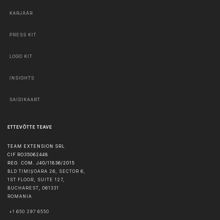
KARJÄÄR
PRESS KIT
LOGO KIT
INSIGHTS
SAIDIKAART
ETTEVÕTTE TEAVE
TEAM EXTENSION SRL
CIF RO35062448
REG. COM. J40/11836/2015
BLD TIMIȘOARA 26, SECTOR 6,
1ST FLOOR, SUITE 127,
BUCHAREST
,
061331
ROMANIA
+1 650 297 6550