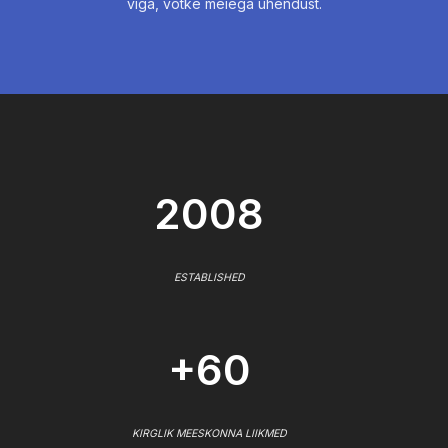
viga, võtke meiega ühendust.
2008
ESTABLISHED
+60
KIRGLIK MEESKONNA LIIKMED