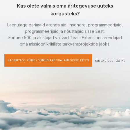
Kas olete valmis oma äritegevuse uuteks
kõrgusteks?
Laenutage parimaid arendajaid, insenere, programmeerijaid,
programmeerijaid ja nõustajaid sisse Eesti.
Fortune 500 ja alustajad valivad Team Extensioni arendajad
oma missioonikriitiliste tarkvaraprojektide jaoks.
LAENUTAGE PÜHENDUNUD ARENDAJAID SISSE EESTI
KUIDAS SEE TÖÖTAB