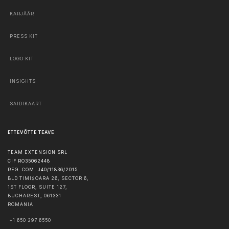
KARJÄÄR
PRESS KIT
LOGO KIT
INSIGHTS
SAIDIKAART
ETTEVÕTTE TEAVE
TEAM EXTENSION SRL
CIF RO35062448
REG. COM. J40/11836/2015
BLD TIMIȘOARA 26, SECTOR 6,
1ST FLOOR, SUITE 127,
BUCHAREST
,
061331
ROMANIA
+1 650 297 6550