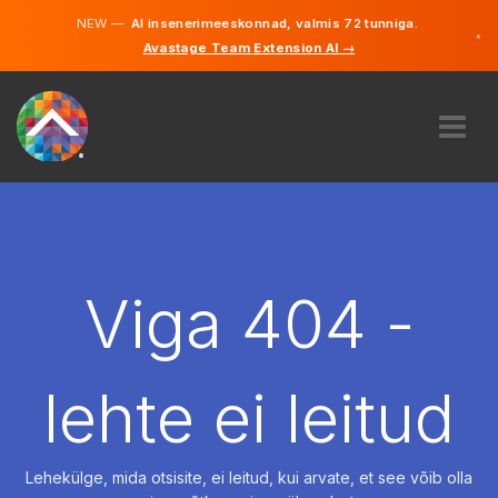
NEW —
AI insenerimeeskonnad, valmis 72 tunniga.
×
Avastage Team Extension AI →
Eesti
Inglise
MEIST
EKSPERTIIS
KUIDAS SEE TÖÖTAB
KARJÄÄR
Viga 404 -
PALKAMA
EESTI
lehte ei leitud
ET
ALUSTAMA
Lehekülge, mida otsisite, ei leitud, kui arvate, et see võib olla