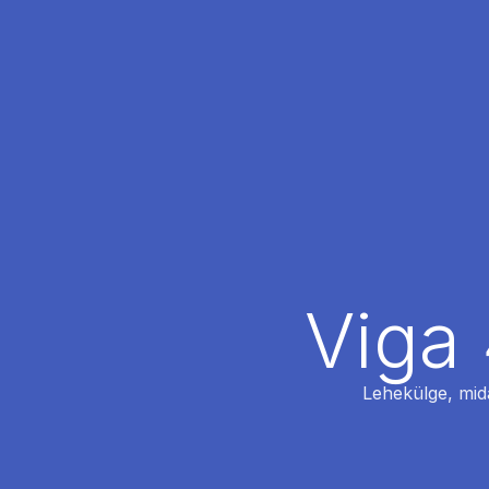
Viga 
Lehekülge, mida 