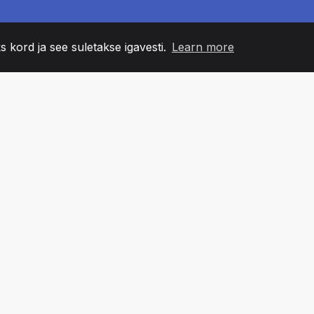
s kord ja see suletakse igavesti.
Learn more
60
+36
7
NNA LIIKMED
COUNTRIES
BÜRO