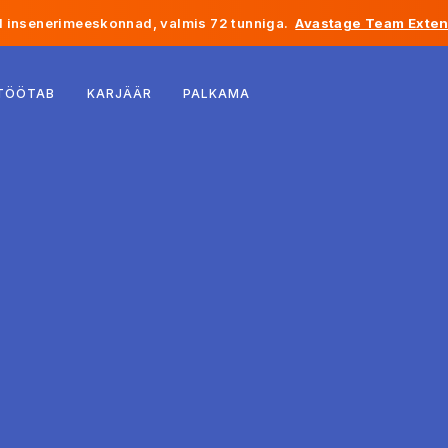
 insenerimeeskonnad, valmis 72 tunniga.
Avastage Team Exten
Belgia
 TÖÖTAB
KARJÄÄR
PALKAMA
Prantsusmaa
Iirimaa
Holland
Šveits
Ameerika Ühendriigid
Bosnia ja Hertsegoviina
Eesti
Läti
Moldova