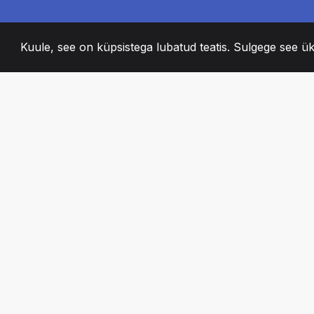
Kuule, see on küpsistega lubatud teatis. Sulgege see ük
2008
+
ESTABLISHED
KIRGLIK MEESKO