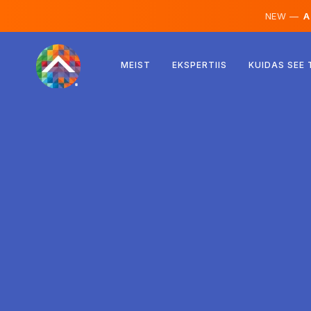
NEW —
AI
Austria
MEIST
EKSPERTIIS
KUIDAS SEE
Soome
Island
Luksemburg
Rootsi
Ühendkuningriik
Albaania
Tšehhi
Ungari
Põhja-Makedoonia