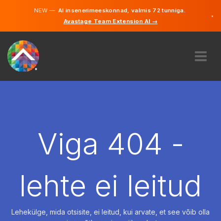
NEW —
AI insenerimeeskonnad, valmis 72 tunniga.
×
Avastage Team Extension AI →
Eesti
Inglise
MEIST
EKSPERTIIS
KUIDAS SEE TÖÖTAB
KARJÄÄR
Viga 404 -
PALKAMA
EESTI
lehte ei leitud
ET
ALUSTAMA
Lehekülge, mida otsisite, ei leitud, kui arvate, et see võib olla