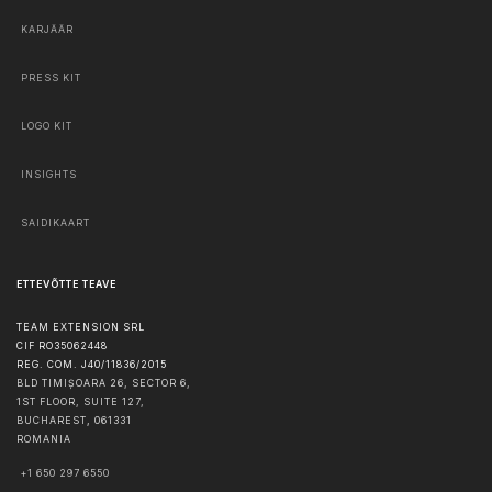
KARJÄÄR
PRESS KIT
LOGO KIT
INSIGHTS
SAIDIKAART
ETTEVÕTTE TEAVE
TEAM EXTENSION SRL
CIF RO35062448
REG. COM. J40/11836/2015
BLD TIMIȘOARA 26, SECTOR 6,
1ST FLOOR, SUITE 127,
BUCHAREST
,
061331
ROMANIA
+1 650 297 6550