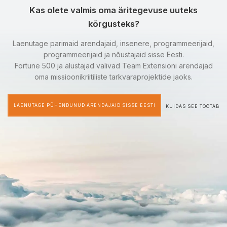
Kas olete valmis oma äritegevuse uuteks
kõrgusteks?
Laenutage parimaid arendajaid, insenere, programmeerijaid,
programmeerijaid ja nõustajaid sisse Eesti.
Fortune 500 ja alustajad valivad Team Extensioni arendajad
oma missioonikriitiliste tarkvaraprojektide jaoks.
LAENUTAGE PÜHENDUNUD ARENDAJAID SISSE EESTI
KUIDAS SEE TÖÖTAB