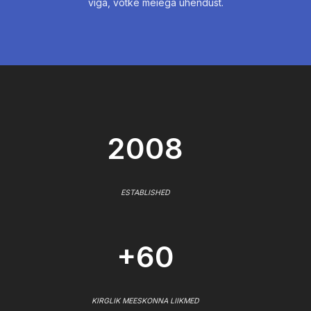
viga, võtke meiega ühendust.
2008
ESTABLISHED
+60
KIRGLIK MEESKONNA LIIKMED