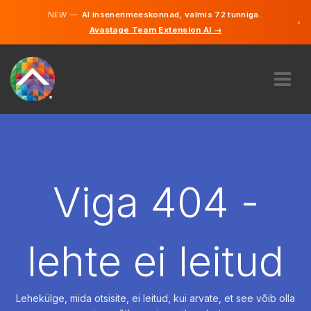
NEW —
AI insenerimeeskonnad, valmis 72 tunniga.
×
Avastage Team Extension AI →
Eesti
Inglise
MEIST
EKSPERTIIS
KUIDAS SEE TÖÖTAB
KARJÄÄR
Viga 404 -
PALKAMA
EESTI
lehte ei leitud
ET
ALUSTAMA
Lehekülge, mida otsisite, ei leitud, kui arvate, et see võib olla