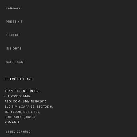
KARJÄÄR
PRESS KIT
LOGO KIT
INSIGHTS
SAIDIKAART
ETTEVÕTTE TEAVE
TEAM EXTENSION SRL
CIF RO35062448
REG. COM. J40/11836/2015
BLD TIMIȘOARA 26, SECTOR 6,
1ST FLOOR, SUITE 127,
BUCHAREST
,
061331
ROMANIA
+1 650 297 6550