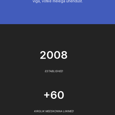
viga, võtke meiega ühendust.
2008
ESTABLISHED
+60
KIRGLIK MEESKONNA LIIKMED