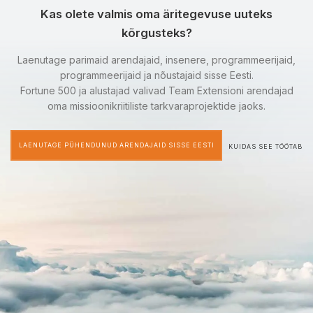
Kas olete valmis oma äritegevuse uuteks
kõrgusteks?
Laenutage parimaid arendajaid, insenere, programmeerijaid,
programmeerijaid ja nõustajaid sisse Eesti.
Fortune 500 ja alustajad valivad Team Extensioni arendajad
oma missioonikriitiliste tarkvaraprojektide jaoks.
LAENUTAGE PÜHENDUNUD ARENDAJAID SISSE EESTI
KUIDAS SEE TÖÖTAB