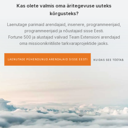
Kas olete valmis oma äritegevuse uuteks
kõrgusteks?
Laenutage parimaid arendajaid, insenere, programmeerijaid,
programmeerijaid ja nõustajaid sisse Eesti.
Fortune 500 ja alustajad valivad Team Extensioni arendajad
oma missioonikriitiliste tarkvaraprojektide jaoks.
LAENUTAGE PÜHENDUNUD ARENDAJAID SISSE EESTI
KUIDAS SEE TÖÖTAB