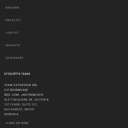
KARJÄÄR
PRESS KIT
LOGO KIT
INSIGHTS
SAIDIKAART
ETTEVÕTTE TEAVE
TEAM EXTENSION SRL
CIF RO35062448
REG. COM. J40/11836/2015
BLD TIMIȘOARA 26, SECTOR 6,
1ST FLOOR, SUITE 127,
BUCHAREST
,
061331
ROMANIA
+1 650 297 6550