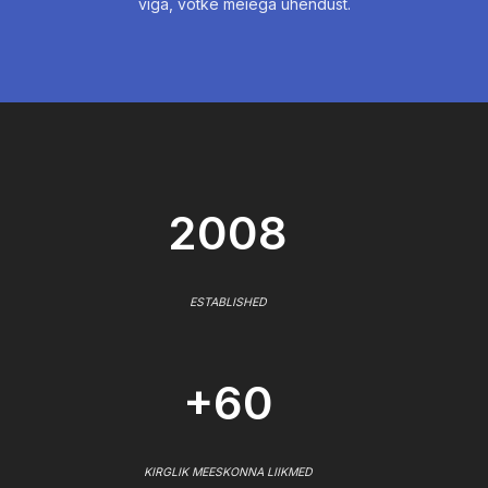
viga, võtke meiega ühendust.
2008
ESTABLISHED
+60
KIRGLIK MEESKONNA LIIKMED