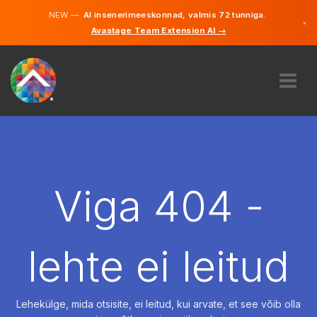
NEW —
AI insenerimeeskonnad, valmis 72 tunniga.
×
Avastage Team Extension AI →
Eesti
Inglise
MEIST
EKSPERTIIS
KUIDAS SEE TÖÖTAB
KARJÄÄR
Viga 404 -
PALKAMA
EESTI
lehte ei leitud
ET
ALUSTAMA
Lehekülge, mida otsisite, ei leitud, kui arvate, et see võib olla