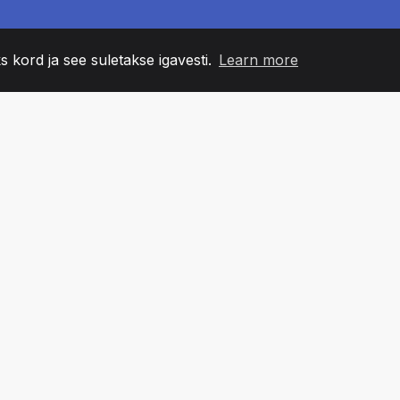
s kord ja see suletakse igavesti.
Learn more
60
+36
7
NNA LIIKMED
COUNTRIES
BÜRO