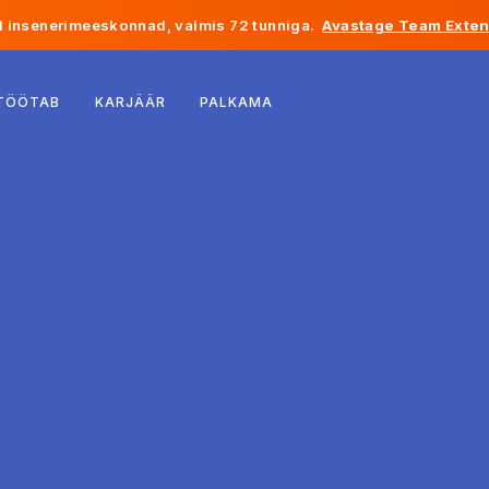
 insenerimeeskonnad, valmis 72 tunniga.
Avastage Team Exten
Belgia
 TÖÖTAB
KARJÄÄR
PALKAMA
Prantsusmaa
Iirimaa
Holland
Šveits
Ameerika Ühendriigid
Bosnia ja Hertsegoviina
Eesti
Läti
Moldova