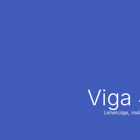
Viga 
Lehekülge, mida 