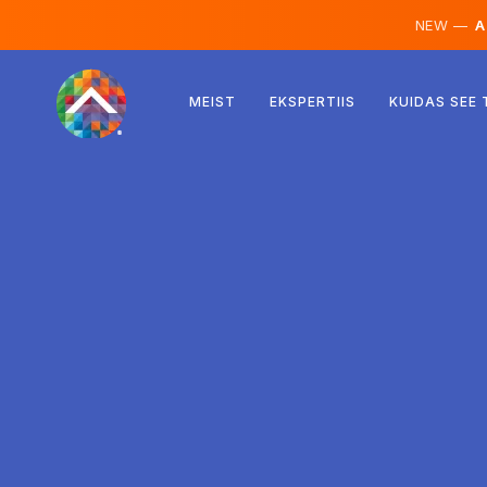
NEW —
AI
Austria
MEIST
EKSPERTIIS
KUIDAS SEE
Soome
Island
Luksemburg
Rootsi
Ühendkuningriik
Albaania
Tšehhi
Ungari
Põhja-Makedoonia