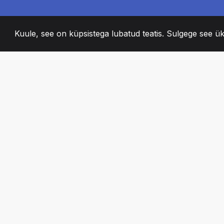
Kuule, see on küpsistega lubatud teatis. Sulgege see ük
2008
+
ESTABLISHED
KIRGLIK MEESKO