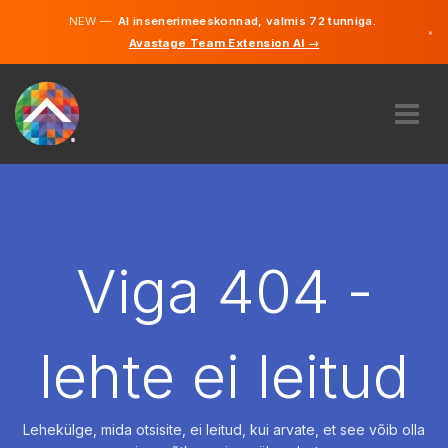
NEW —
AI insenerimeeskonnad, valmis 72 tunniga.
×
Avastage Team Extension AI →
Eesti
Inglise
MEIST
EKSPERTIIS
KUIDAS SEE TÖÖTAB
KARJÄÄR
Viga 404 -
PALKAMA
EESTI
lehte ei leitud
ET
ALUSTAMA
Lehekülge, mida otsisite, ei leitud, kui arvate, et see võib olla