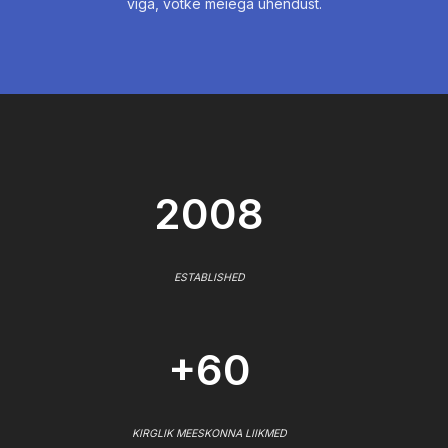
viga, võtke meiega ühendust.
2008
ESTABLISHED
+60
KIRGLIK MEESKONNA LIIKMED