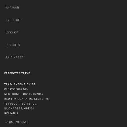
KARJÄÄR
PRESS KIT
LOGO KIT
INSIGHTS
SAIDIKAART
ETTEVÕTTE TEAVE
TEAM EXTENSION SRL
CIF RO35062448
REG. COM. J40/11836/2015
BLD TIMIȘOARA 26, SECTOR 6,
1ST FLOOR, SUITE 127,
BUCHAREST
,
061331
ROMANIA
+1 650 297 6550