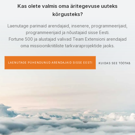
Kas olete valmis oma äritegevuse uuteks
kõrgusteks?
Laenutage parimaid arendajaid, insenere, programmeerijaid,
programmeerijaid ja nõustajaid sisse Eesti.
Fortune 500 ja alustajad valivad Team Extensioni arendajad
oma missioonikriitiliste tarkvaraprojektide jaoks.
LAENUTAGE PÜHENDUNUD ARENDAJAID SISSE EESTI
KUIDAS SEE TÖÖTAB