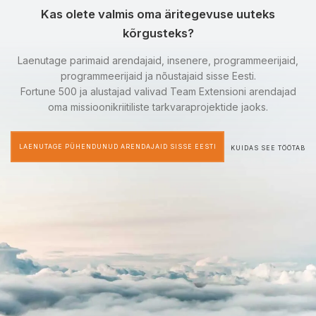
Kas olete valmis oma äritegevuse uuteks
kõrgusteks?
Laenutage parimaid arendajaid, insenere, programmeerijaid,
programmeerijaid ja nõustajaid sisse Eesti.
Fortune 500 ja alustajad valivad Team Extensioni arendajad
oma missioonikriitiliste tarkvaraprojektide jaoks.
LAENUTAGE PÜHENDUNUD ARENDAJAID SISSE EESTI
KUIDAS SEE TÖÖTAB