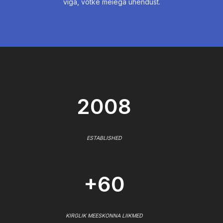
viga, võtke meiega ühendust.
2008
ESTABLISHED
+60
KIRGLIK MEESKONNA LIIKMED