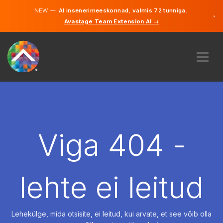
NEW —
AI insenerimeeskonnad, valmis 72 tunniga.
×
Avastage Team Extension AI →
Eesti
Inglise
MEIST
EKSPERTIIS
KUIDAS SEE TÖÖTAB
KARJÄÄR
Viga 404 -
PALKAMA
EESTI
lehte ei leitud
ET
ALUSTAMA
Lehekülge, mida otsisite, ei leitud, kui arvate, et see võib olla