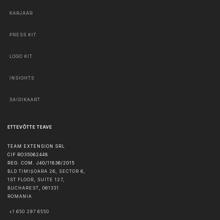
KARJÄÄR
PRESS KIT
LOGO KIT
INSIGHTS
SAIDIKAART
ETTEVÕTTE TEAVE
TEAM EXTENSION SRL
CIF RO35062448
REG. COM. J40/11836/2015
BLD TIMIȘOARA 26, SECTOR 6,
1ST FLOOR, SUITE 127,
BUCHAREST
,
061331
ROMANIA
+1 650 297 6550