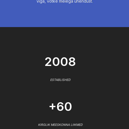
viga, võtke meiega ühendust.
2008
ESTABLISHED
+60
KIRGLIK MEESKONNA LIIKMED