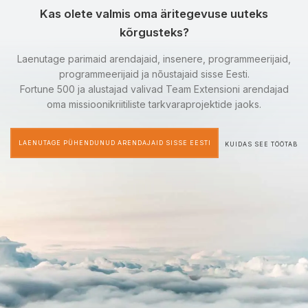
Kas olete valmis oma äritegevuse uuteks
kõrgusteks?
Laenutage parimaid arendajaid, insenere, programmeerijaid,
programmeerijaid ja nõustajaid sisse Eesti.
Fortune 500 ja alustajad valivad Team Extensioni arendajad
oma missioonikriitiliste tarkvaraprojektide jaoks.
LAENUTAGE PÜHENDUNUD ARENDAJAID SISSE EESTI
KUIDAS SEE TÖÖTAB