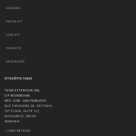
KARJÄÄR
PRESS KIT
LOGO KIT
INSIGHTS
SAIDIKAART
ETTEVÕTTE TEAVE
TEAM EXTENSION SRL
CIF RO35062448
REG. COM. J40/11836/2015
BLD TIMIȘOARA 26, SECTOR 6,
1ST FLOOR, SUITE 127,
BUCHAREST
,
061331
ROMANIA
+1 650 297 6550