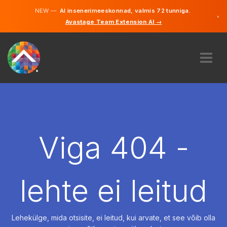
NEW —
AI insenerimeeskonnad, valmis 72 tunniga.
×
Avastage Team Extension AI →
Eesti
Inglise
MEIST
EKSPERTIIS
KUIDAS SEE TÖÖTAB
KARJÄÄR
Viga 404 -
PALKAMA
EESTI
lehte ei leitud
ET
ALUSTAMA
Lehekülge, mida otsisite, ei leitud, kui arvate, et see võib olla