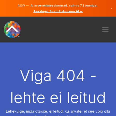
NEW —
AI insenerimeeskonnad, valmis 72 tunniga.
×
Avastage Team Extension AI →
Eesti
Inglise
MEIST
EKSPERTIIS
KUIDAS SEE TÖÖTAB
KARJÄÄR
Viga 404 -
PALKAMA
EESTI
lehte ei leitud
ET
ALUSTAMA
Lehekülge, mida otsisite, ei leitud, kui arvate, et see võib olla