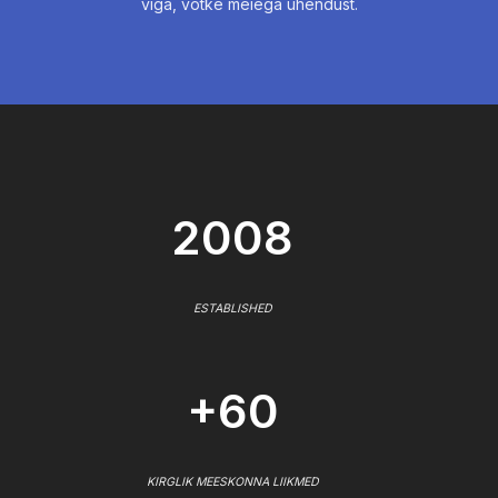
viga, võtke meiega ühendust.
2008
ESTABLISHED
+60
KIRGLIK MEESKONNA LIIKMED