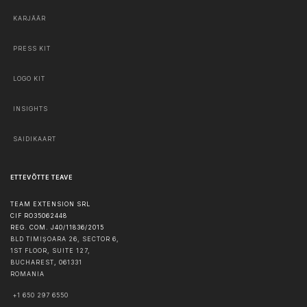
KARJÄÄR
PRESS KIT
LOGO KIT
INSIGHTS
SAIDIKAART
ETTEVÕTTE TEAVE
TEAM EXTENSION SRL
CIF RO35062448
REG. COM. J40/11836/2015
BLD TIMIȘOARA 26, SECTOR 6,
1ST FLOOR, SUITE 127,
BUCHAREST
,
061331
ROMANIA
+1 650 297 6550