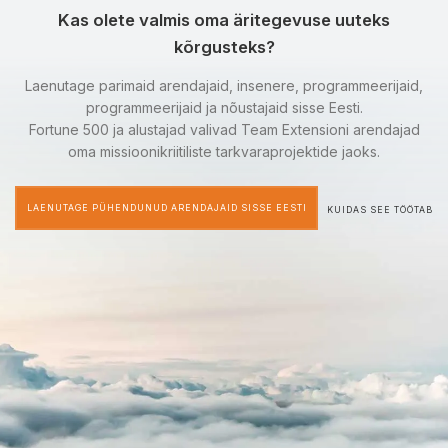
Kas olete valmis oma äritegevuse uuteks
kõrgusteks?
Laenutage parimaid arendajaid, insenere, programmeerijaid,
programmeerijaid ja nõustajaid sisse Eesti.
Fortune 500 ja alustajad valivad Team Extensioni arendajad
oma missioonikriitiliste tarkvaraprojektide jaoks.
LAENUTAGE PÜHENDUNUD ARENDAJAID SISSE EESTI
KUIDAS SEE TÖÖTAB