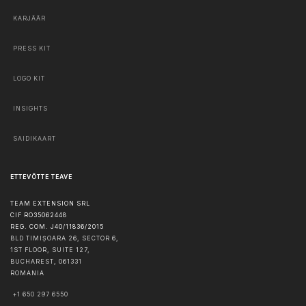
KARJÄÄR
PRESS KIT
LOGO KIT
INSIGHTS
SAIDIKAART
ETTEVÕTTE TEAVE
TEAM EXTENSION SRL
CIF RO35062448
REG. COM. J40/11836/2015
BLD TIMIȘOARA 26, SECTOR 6,
1ST FLOOR, SUITE 127,
BUCHAREST
,
061331
ROMANIA
+1 650 297 6550