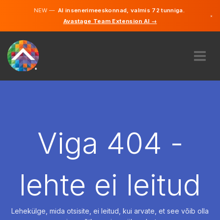
NEW —
AI insenerimeeskonnad, valmis 72 tunniga.
×
Avastage Team Extension AI →
Eesti
Inglise
MEIST
EKSPERTIIS
KUIDAS SEE TÖÖTAB
KARJÄÄR
Viga 404 -
PALKAMA
EESTI
lehte ei leitud
ET
ALUSTAMA
Lehekülge, mida otsisite, ei leitud, kui arvate, et see võib olla