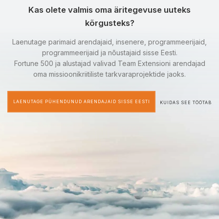
Kas olete valmis oma äritegevuse uuteks
kõrgusteks?
Laenutage parimaid arendajaid, insenere, programmeerijaid,
programmeerijaid ja nõustajaid sisse Eesti.
Fortune 500 ja alustajad valivad Team Extensioni arendajad
oma missioonikriitiliste tarkvaraprojektide jaoks.
LAENUTAGE PÜHENDUNUD ARENDAJAID SISSE EESTI
KUIDAS SEE TÖÖTAB