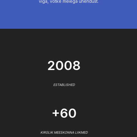
viga, võtke meiega ühendust.
2008
ESTABLISHED
+60
KIRGLIK MEESKONNA LIIKMED