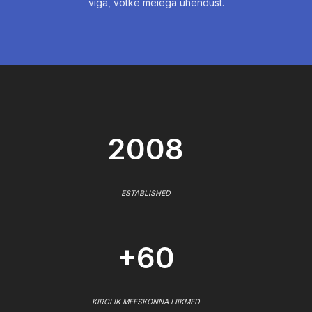
viga, võtke meiega ühendust.
2008
ESTABLISHED
+60
KIRGLIK MEESKONNA LIIKMED