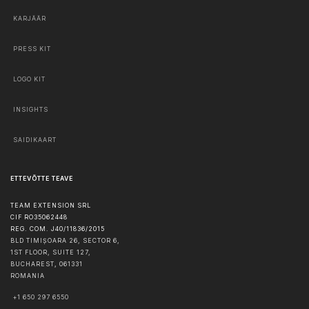
KARJÄÄR
PRESS KIT
LOGO KIT
INSIGHTS
SAIDIKAART
ETTEVÕTTE TEAVE
TEAM EXTENSION SRL
CIF RO35062448
REG. COM. J40/11836/2015
BLD TIMIȘOARA 26, SECTOR 6,
1ST FLOOR, SUITE 127,
BUCHAREST
,
061331
ROMANIA
+1 650 297 6550