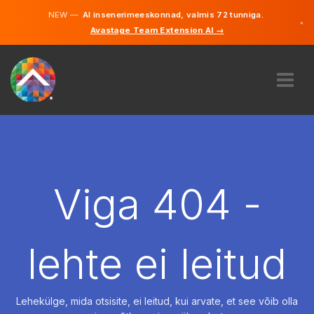
NEW —
AI insenerimeeskonnad, valmis 72 tunniga.
×
Avastage Team Extension AI →
Eesti
Inglise
MEIST
EKSPERTIIS
KUIDAS SEE TÖÖTAB
KARJÄÄR
Viga 404 -
PALKAMA
EESTI
lehte ei leitud
ET
ALUSTAMA
Lehekülge, mida otsisite, ei leitud, kui arvate, et see võib olla