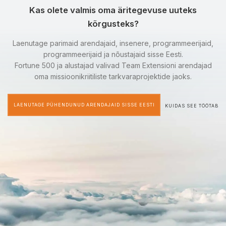
Kas olete valmis oma äritegevuse uuteks
kõrgusteks?
Laenutage parimaid arendajaid, insenere, programmeerijaid,
programmeerijaid ja nõustajaid sisse Eesti.
Fortune 500 ja alustajad valivad Team Extensioni arendajad
oma missioonikriitiliste tarkvaraprojektide jaoks.
LAENUTAGE PÜHENDUNUD ARENDAJAID SISSE EESTI
KUIDAS SEE TÖÖTAB