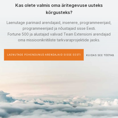
Kas olete valmis oma äritegevuse uuteks
kõrgusteks?
Laenutage parimaid arendajaid, insenere, programmeerijaid,
programmeerijaid ja nõustajaid sisse Eesti.
Fortune 500 ja alustajad valivad Team Extensioni arendajad
oma missioonikriitiliste tarkvaraprojektide jaoks.
LAENUTAGE PÜHENDUNUD ARENDAJAID SISSE EESTI
KUIDAS SEE TÖÖTAB