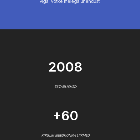
viga, võtke meiega ühendust.
2008
ESTABLISHED
+60
KIRGLIK MEESKONNA LIIKMED