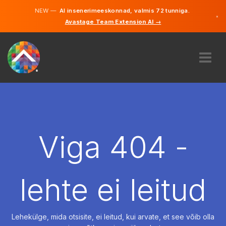
NEW —
AI insenerimeeskonnad, valmis 72 tunniga.
×
Avastage Team Extension AI →
Eesti
Inglise
MEIST
EKSPERTIIS
KUIDAS SEE TÖÖTAB
KARJÄÄR
Viga 404 -
PALKAMA
EESTI
lehte ei leitud
ET
ALUSTAMA
Lehekülge, mida otsisite, ei leitud, kui arvate, et see võib olla