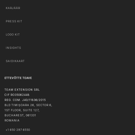
KARJÄÄR
PRESS KIT
LOGO KIT
INSIGHTS
SAIDIKAART
ETTEVÕTTE TEAVE
TEAM EXTENSION SRL
CIF RO35062448
REG. COM. J40/11836/2015
BLD TIMIȘOARA 26, SECTOR 6,
1ST FLOOR, SUITE 127,
BUCHAREST
,
061331
ROMANIA
+1 650 297 6550