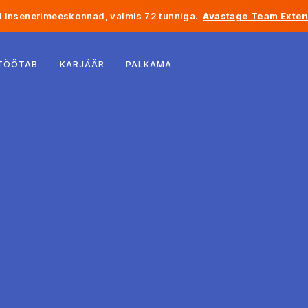
 insenerimeeskonnad, valmis 72 tunniga.
Avastage Team Exten
Belgia
 TÖÖTAB
KARJÄÄR
PALKAMA
Prantsusmaa
Iirimaa
Holland
Šveits
Ameerika Ühendriigid
Bosnia ja Hertsegoviina
Eesti
Läti
Moldova