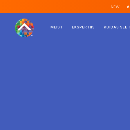
NEW —
AI
Austria
MEIST
EKSPERTIIS
KUIDAS SEE
Soome
Island
Luksemburg
Rootsi
Ühendkuningriik
Albaania
Tšehhi
Ungari
Põhja-Makedoonia