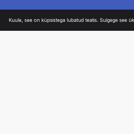
Kuule, see on küpsistega lubatud teatis. Sulgege see ük
2008
+
ESTABLISHED
KIRGLIK MEESKO