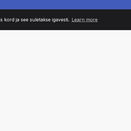
s kord ja see suletakse igavesti.
Learn more
60
+36
7
NNA LIIKMED
COUNTRIES
BÜRO