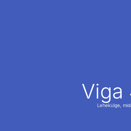
Viga 
Lehekülge, mida 