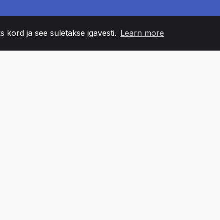
s kord ja see suletakse igavesti.
Learn more
60
+36
7
NNA LIIKMED
COUNTRIES
BÜRO