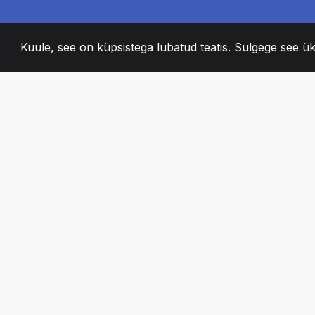
Kuule, see on küpsistega lubatud teatis. Sulgege see ük
2008
+
ESTABLISHED
KIRGLIK MEESKO