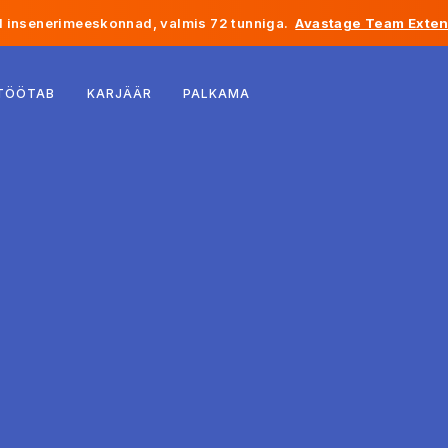
 insenerimeeskonnad, valmis 72 tunniga.
Avastage Team Exten
Belgia
 TÖÖTAB
KARJÄÄR
PALKAMA
Prantsusmaa
Iirimaa
Holland
Šveits
Ameerika Ühendriigid
Bosnia ja Hertsegoviina
Eesti
Läti
Moldova