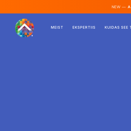
NEW —
AI
Austria
MEIST
EKSPERTIIS
KUIDAS SEE
Soome
Island
Luksemburg
Rootsi
Ühendkuningriik
Albaania
Tšehhi
Ungari
Põhja-Makedoonia