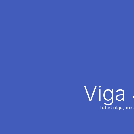
Viga 
Lehekülge, mida 