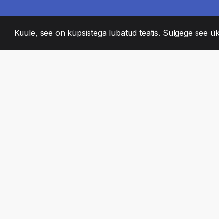
Kuule, see on küpsistega lubatud teatis. Sulgege see ük
2008
+
ESTABLISHED
KIRGLIK MEESKO