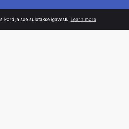
s kord ja see suletakse igavesti.
Learn more
60
+36
7
NNA LIIKMED
COUNTRIES
BÜRO