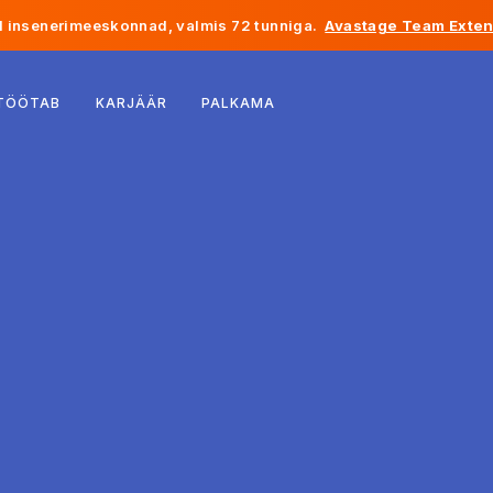
 insenerimeeskonnad, valmis 72 tunniga.
Avastage Team Exten
Belgia
 TÖÖTAB
KARJÄÄR
PALKAMA
Prantsusmaa
Iirimaa
Holland
Šveits
Ameerika Ühendriigid
Bosnia ja Hertsegoviina
Eesti
Läti
Moldova