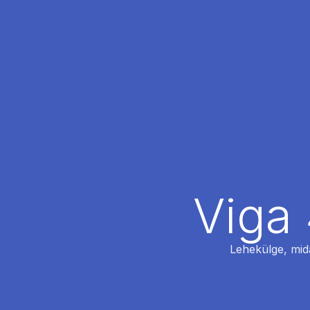
Viga 
Lehekülge, mida 