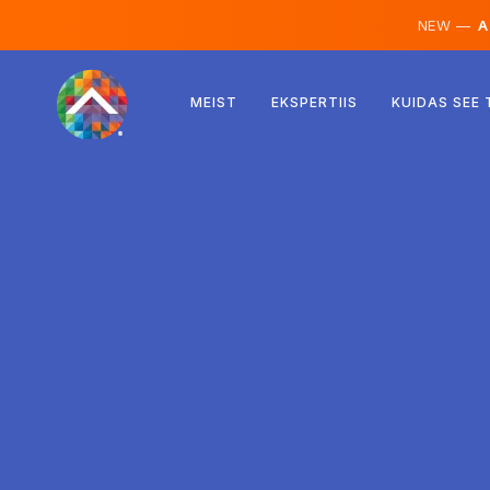
NEW —
AI
Austria
MEIST
EKSPERTIIS
KUIDAS SEE
Soome
Island
Luksemburg
Rootsi
Ühendkuningriik
Albaania
Tšehhi
Ungari
Põhja-Makedoonia