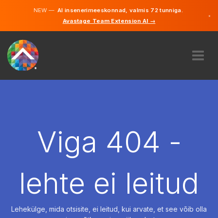
NEW —
AI insenerimeeskonnad, valmis 72 tunniga.
×
Avastage Team Extension AI →
Eesti
Inglise
MEIST
EKSPERTIIS
KUIDAS SEE TÖÖTAB
KARJÄÄR
Viga 404 -
PALKAMA
EESTI
lehte ei leitud
ET
ALUSTAMA
Lehekülge, mida otsisite, ei leitud, kui arvate, et see võib olla