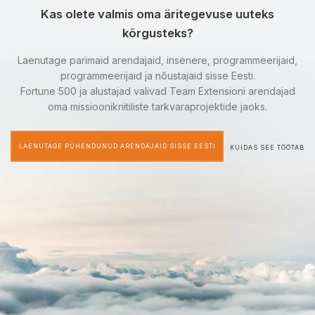
Kas olete valmis oma äritegevuse uuteks
kõrgusteks?
Laenutage parimaid arendajaid, insenere, programmeerijaid,
programmeerijaid ja nõustajaid sisse Eesti.
Fortune 500 ja alustajad valivad Team Extensioni arendajad
oma missioonikriitiliste tarkvaraprojektide jaoks.
LAENUTAGE PÜHENDUNUD ARENDAJAID SISSE EESTI
KUIDAS SEE TÖÖTAB