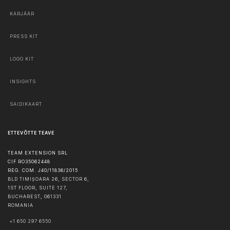
KARJÄÄR
PRESS KIT
LOGO KIT
INSIGHTS
SAIDIKAART
ETTEVÕTTE TEAVE
TEAM EXTENSION SRL
CIF RO35062448
REG. COM. J40/11836/2015
BLD TIMIȘOARA 26, SECTOR 6,
1ST FLOOR, SUITE 127,
BUCHAREST
,
061331
ROMANIA
+1 650 297 6550