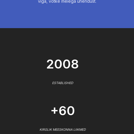
viga, võtke meiega ühendust.
2008
ESTABLISHED
+60
KIRGLIK MEESKONNA LIIKMED