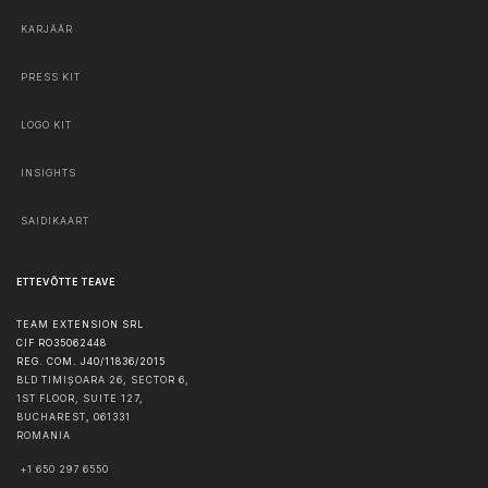
KARJÄÄR
PRESS KIT
LOGO KIT
INSIGHTS
SAIDIKAART
ETTEVÕTTE TEAVE
TEAM EXTENSION SRL
CIF RO35062448
REG. COM. J40/11836/2015
BLD TIMIȘOARA 26, SECTOR 6,
1ST FLOOR, SUITE 127,
BUCHAREST
,
061331
ROMANIA
+1 650 297 6550