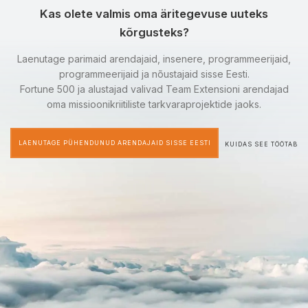
Kas olete valmis oma äritegevuse uuteks
kõrgusteks?
Laenutage parimaid arendajaid, insenere, programmeerijaid,
programmeerijaid ja nõustajaid sisse Eesti.
Fortune 500 ja alustajad valivad Team Extensioni arendajad
oma missioonikriitiliste tarkvaraprojektide jaoks.
LAENUTAGE PÜHENDUNUD ARENDAJAID SISSE EESTI
KUIDAS SEE TÖÖTAB