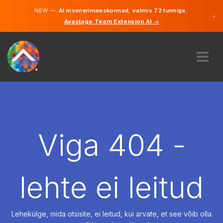
NEW —
AI insenerimeeskonnad, valmis 72 tunniga.
×
Avastage Team Extension AI →
Eesti
Inglise
MEIST
EKSPERTIIS
KUIDAS SEE TÖÖTAB
KARJÄÄR
Viga 404 -
PALKAMA
EESTI
lehte ei leitud
ET
ALUSTAMA
Lehekülge, mida otsisite, ei leitud, kui arvate, et see võib olla